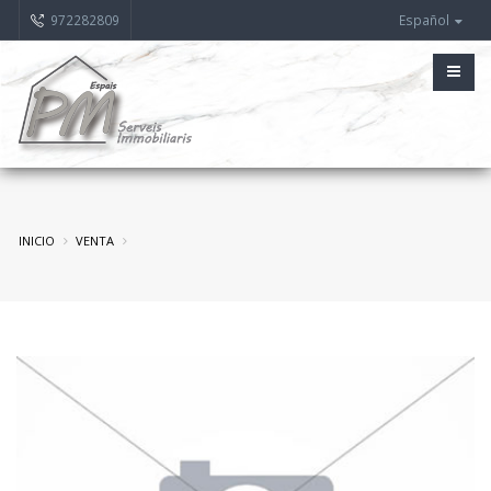
972282809
Español
INICIO
VENTA