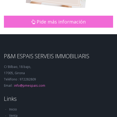
Pide más información
P&M ESPAIS SERVEIS IMMOBILIARIS
C/ Bilbao, 18 bajo,
17005, Girona
Teléfono : 972282809
Email :
info@pmespais.com
Links
Inicio
Venta