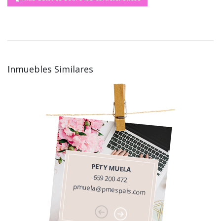
Inmuebles Similares
PETY MUELA
659 200 472
pmuela@pmespais.com