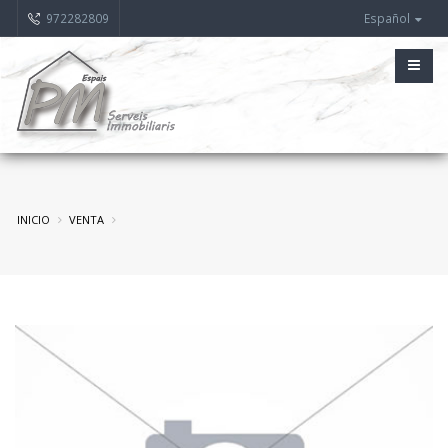
972282809
Español
INICIO
VENTA