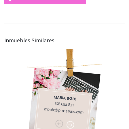
Inmuebles Similares
MARIA BOIX
676 095 831
mboix@pmespais.com