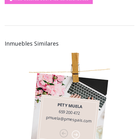
Inmuebles Similares
PETY MUELA
659 200 472
pmuela@pmespais.com