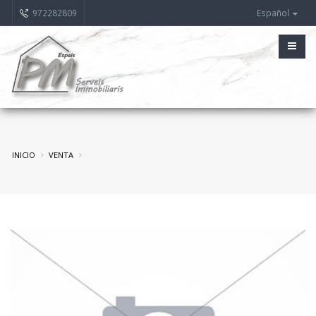
972282809
Español
INICIO
VENTA