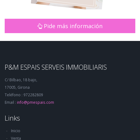
Pide más información
P&M ESPAIS SERVEIS IMMOBILIARIS
C/ Bilbao, 18 bajo,
17005, Girona
Teléfono : 972282809
Email :
info@pmespais.com
Links
Inicio
Venta