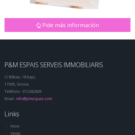
Pide más información
P&M ESPAIS SERVEIS IMMOBILIARIS
C/ Bilbao, 18 bajo,
17005, Girona
Teléfono : 972282809
Email :
info@pmespais.com
Links
Inicio
Venta