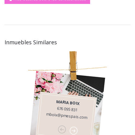
Inmuebles Similares
MARIA BOIX
676 095 831
mboix@pmespais.com