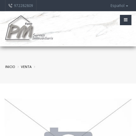
972282809
Español
INICIO
VENTA