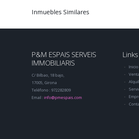
Inmuebles Similares
P&M ESPAIS SERVEIS
Links
IMMOBILIARIS
Inicio
Vent
C/ Bilbao, 18 bajo,
Alqui
17005, Girona
Servi
Teléfono : 972282809
Empr
Email :
info@pmespais.com
Conta