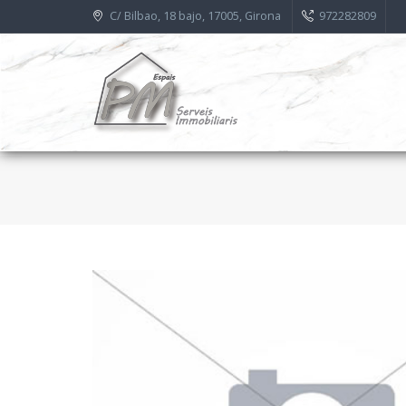
C/ Bilbao, 18 bajo, 17005, Girona
972282809