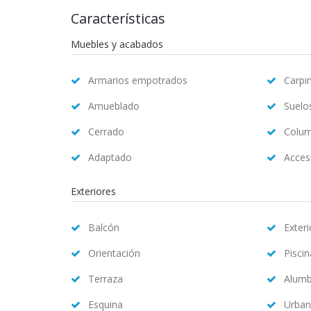
Características
Muebles y acabados
Armarios empotrados
Carpin
Amueblado
Suelo
Cerrado
Colum
Adaptado
Accesi
Exteriores
Balcón
Exteri
Orientación
Pisci
Terraza
Alum
Esquina
Urban