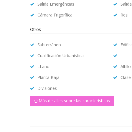
Salida Emergéncias
Salid
Cámara Frigorífica
Rdsi
Otros
Subterráneo
Edifi
Cualificación Urbanística
LLano
Altillo
Planta Baja
Clase
Divisiones
Más detalles sobre las características