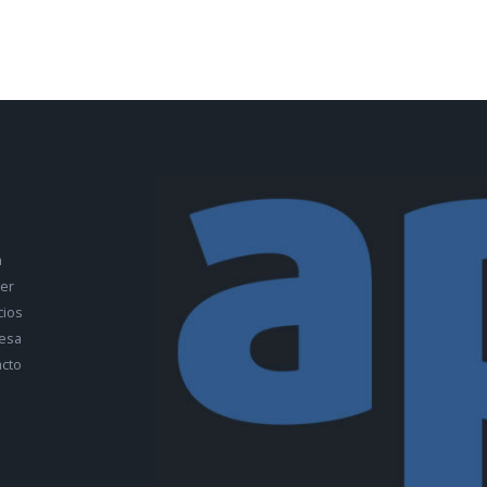
a
ler
cios
esa
cto