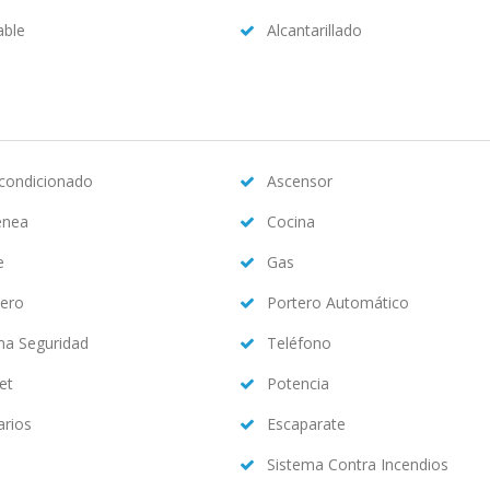
able
Alcantarillado
acondicionado
Ascensor
enea
Cocina
e
Gas
ero
Portero Automático
ma Seguridad
Teléfono
et
Potencia
arios
Escaparate
Sistema Contra Incendios