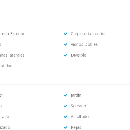
tería Exterior
Carpintería Interior
s
Vidrios Dobles
nas laterales
Divisible
bilidad
or
Jardín
na
Soleado
brado
Asfaltado
izado
Rejas