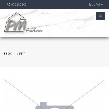
972282809
Español
INICIO
VENTA