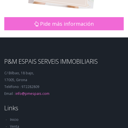
Pide más información
P&M ESPAIS SERVEIS IMMOBILIARIS
C/ Bilbao, 18 bajo,
17005, Girona
Teléfono : 972282809
Email :
info@pmespais.com
Links
Inicio
Venta