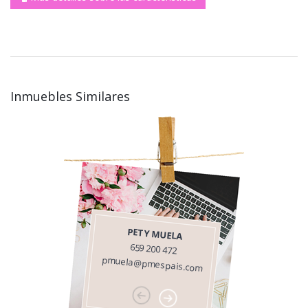
Inmuebles Similares
PETY MUELA
659 200 472
pmuela@pmespais.com