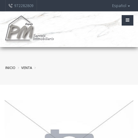
972282809
Español
INICIO
VENTA