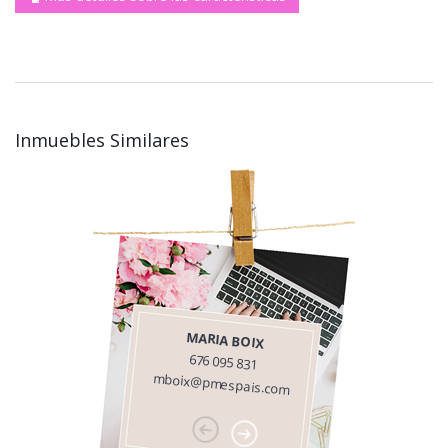
Inmuebles Similares
MARIA BOIX
676 095 831
mboix@pmespais.com