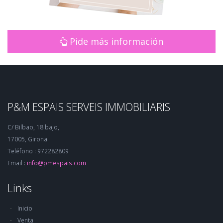
Pide más información
P&M ESPAIS SERVEIS IMMOBILIARIS
C/ Bilbao, 18 bajo,
17005, Girona
Teléfono : 972282809
Email :
info@pmespais.com
Links
Inicio
Venta