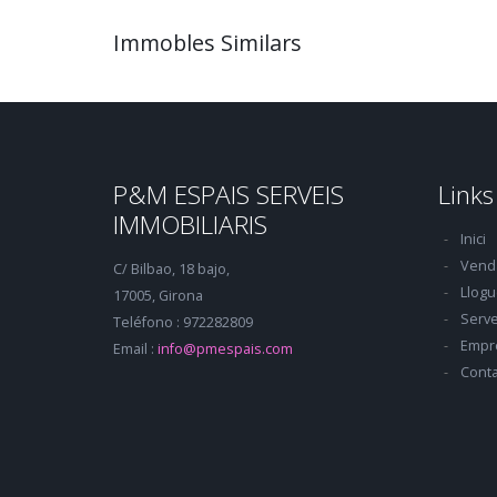
Immobles Similars
P&M ESPAIS SERVEIS
Links
IMMOBILIARIS
Inici
Vend
C/ Bilbao, 18 bajo,
Llogu
17005, Girona
Serve
Teléfono : 972282809
Empr
Email :
info@pmespais.com
Conta