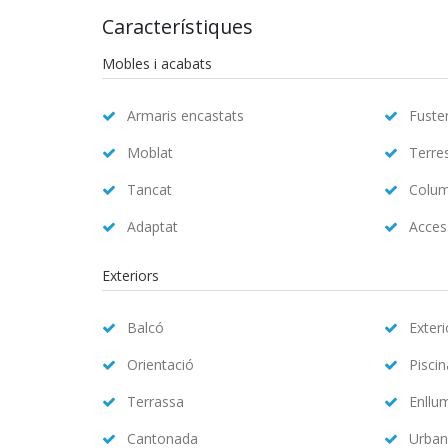
Característiques
Mobles i acabats
Armaris encastats
Fuster
Moblat
Terre
Tancat
Colum
Adaptat
Access
Exteriors
Balcó
Exteri
Orientació
Pisci
Terrassa
Enllu
Cantonada
Urban