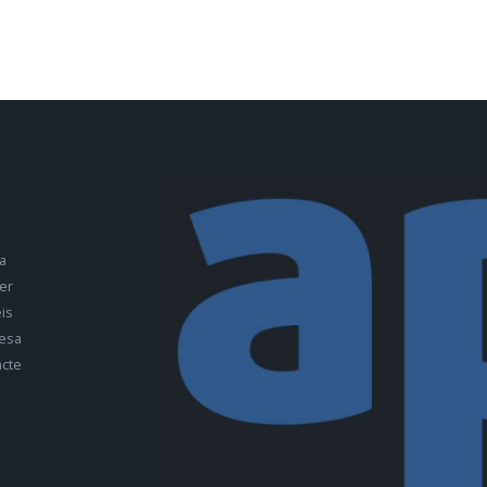
a
er
is
esa
cte