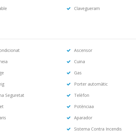
able
Clavegueram
condicionat
Ascensor
neia
Cuina
ge
Gas
eig
Porter automàtic
ma Seguretat
Telèfon
et
Potènciaa
aris
Aparador
Sistema Contra Incendis