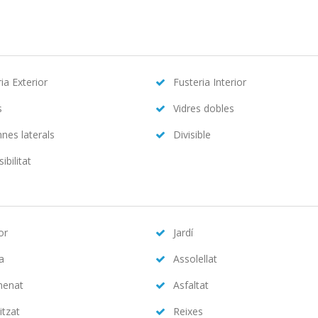
ia Exterior
Fusteria Interior
s
Vidres dobles
nes laterals
Divisible
ibilitat
or
Jardí
na
Assolellat
menat
Asfaltat
itzat
Reixes