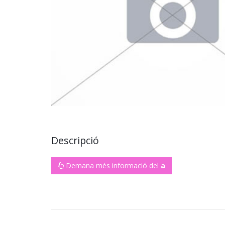
Descripció
Demana més informació del
a