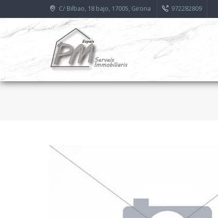
C/ Bilbao, 18 bajo, 17005, Girona
972282809