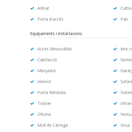
Arbrat
Cultiv
Porta d'accés
Pati
Equipaments i instal·lacions
Accés Minusvàlids
Aire 
Calefacció
Xeme
Menjador
Garat
Interior
Safar
Porta Blindada
Siste
Traster
Intran
Oficina
Vestu
Moll de Càrrega
Grua