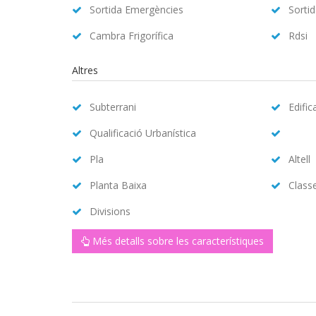
Sortida Emergències
Sorti
Cambra Frigorífica
Rdsi
Altres
Subterrani
Edific
Qualificació Urbanística
Pla
Altell
Planta Baixa
Class
Divisions
Més detalls sobre les característiques