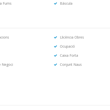
da Fums
Bàscula
acions
Llicència Obres
Ocupació
Caixa Forta
e Negoci
Conjunt Naus