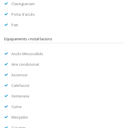
Clavegueram
Porta d'accés
Pati
Equipaments i instal·lacions
Accés Minusvàlids
Aire condicionat
Ascensor
Calefacció
Xemeneia
Cuina
Menjador
Garatge