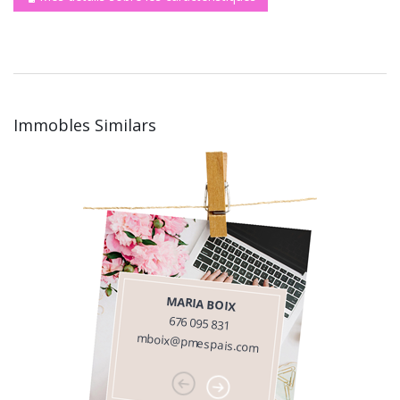
Immobles Similars
MARIA BOIX
676 095 831
mboix@pmespais.com