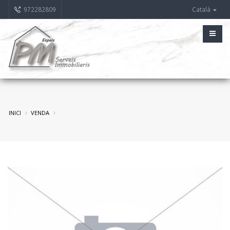
972282809
Català
INICI
VENDA