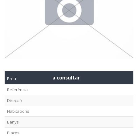
a consultar
Preu
Referència
Direcció
Habitacions
Banys
Places