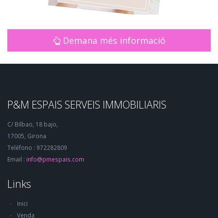
Demana més informació
P&M ESPAIS SERVEIS IMMOBILIARIS
C/ Bilbao, 18 bajo,
17005, Girona
Teléfono : 972282809
Email :
info@pmespais.com
Links
Inici
Venda