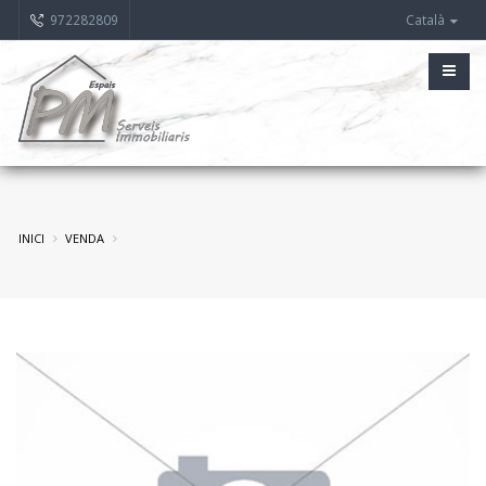
972282809
Català
INICI
VENDA