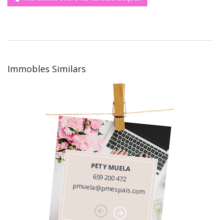
Immobles Similars
PETY MUELA
659 200 472
pmuela@pmespais.com