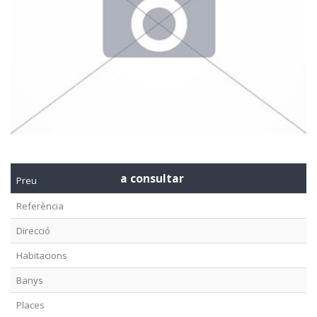
a consultar
Preu
Referència
Direcció
Habitacions
Banys
Places