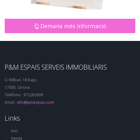
Demana més informació
P&M ESPAIS SERVEIS IMMOBILIARIS
C/ Bilbao, 18 bajo,
17005, Girona
Teléfono : 972282809
Email :
info@pmespais.com
Links
Inici
Venda