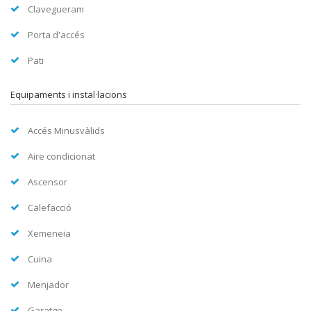
Clavegueram
Porta d'accés
Pati
Equipaments i instal·lacions
Accés Minusvàlids
Aire condicionat
Ascensor
Calefacció
Xemeneia
Cuina
Menjador
Garatge