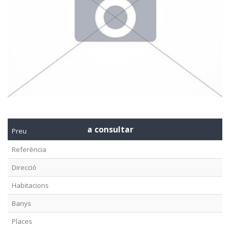
a consultar
Preu
Referència
Direcció
Habitacions
Banys
Places