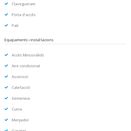
Clavegueram
Porta d'accés
Pati
Equipaments i instal·lacions
Accés Minusvàlids
Aire condicionat
Ascensor
Calefacció
Xemeneia
Cuina
Menjador
Garatge