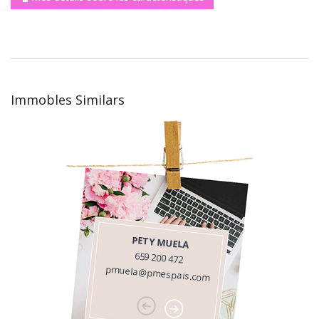
Immobles Similars
PETY MUELA
659 200 472
pmuela@pmespais.com