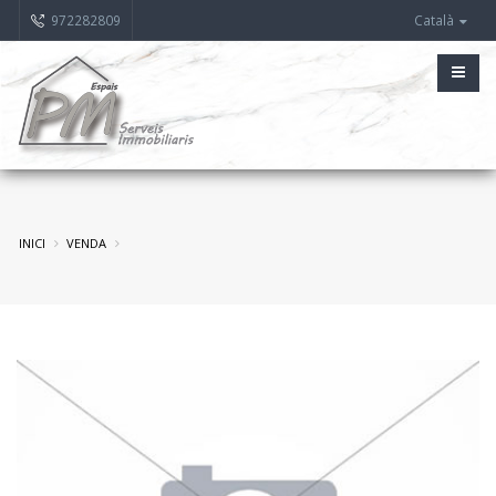
972282809
Català
INICI
VENDA