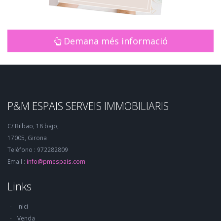
Demana més informació
P&M ESPAIS SERVEIS IMMOBILIARIS
C/ Bilbao, 18 bajo,
17005, Girona
Teléfono : 972282809
Email :
info@pmespais.com
Links
Inici
Venda