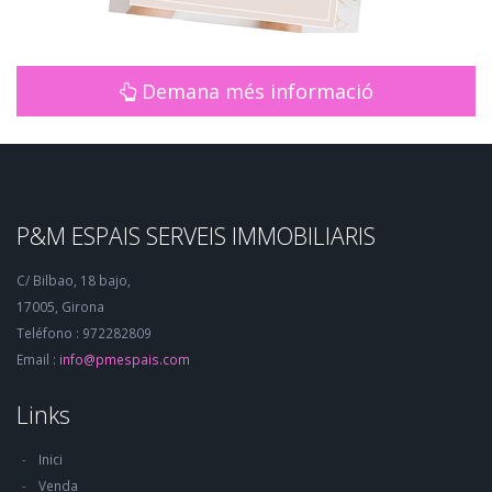
Demana més informació
P&M ESPAIS SERVEIS IMMOBILIARIS
C/ Bilbao, 18 bajo,
17005, Girona
Teléfono : 972282809
Email :
info@pmespais.com
Links
Inici
Venda