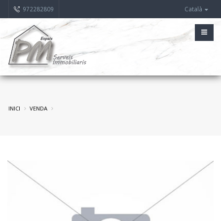
972282809
Català
INICI
VENDA