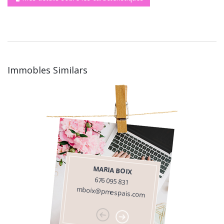
Immobles Similars
MARIA BOIX
676 095 831
mboix@pmespais.com