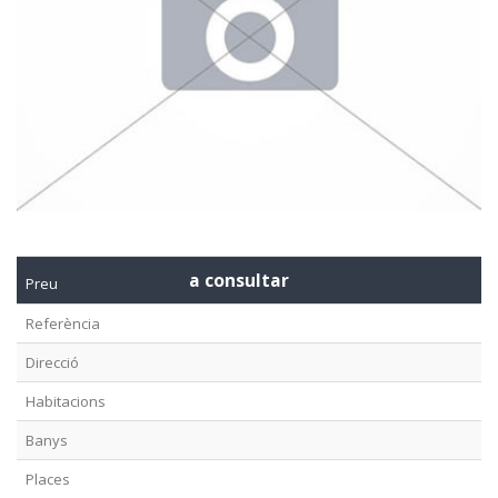
a consultar
Preu
Referència
Direcció
Habitacions
Banys
Places