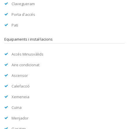
Clavegueram
Porta d'accés
Pati
Equipaments i instal·lacions
Accés Minusvàlids
Aire condicionat
Ascensor
Calefacció
Xemeneia
Cuina
Menjador
Garatge