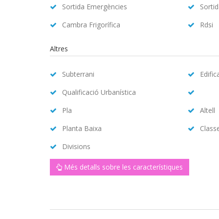
Sortida Emergències
Sorti
Cambra Frigorífica
Rdsi
Altres
Subterrani
Edific
Qualificació Urbanística
Pla
Altell
Planta Baixa
Class
Divisions
Més detalls sobre les característiques