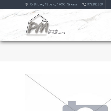
C/ Bilbao, 18 bajo, 17005, Girona
972282809