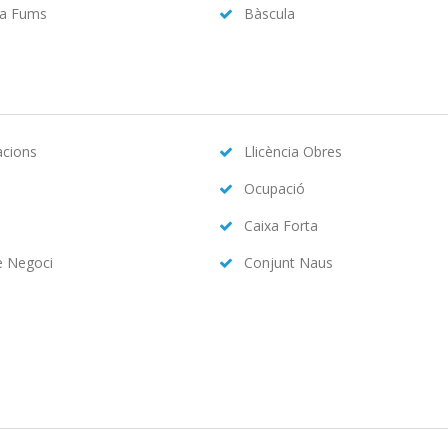
da Fums
Bàscula
acions
Llicència Obres
Ocupació
Caixa Forta
e Negoci
Conjunt Naus