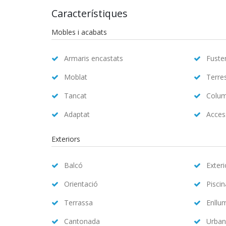
Característiques
Mobles i acabats
Armaris encastats
Fuster
Moblat
Terre
Tancat
Colum
Adaptat
Access
Exteriors
Balcó
Exteri
Orientació
Pisci
Terrassa
Enllu
Cantonada
Urban