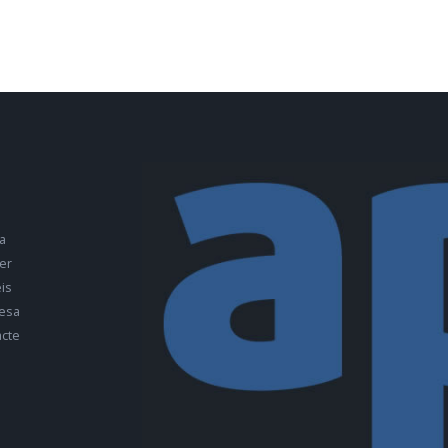
a
er
is
esa
cte