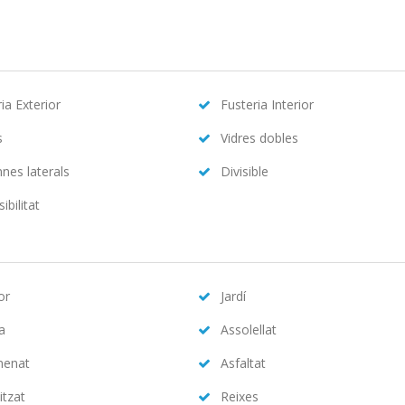
ia Exterior
Fusteria Interior
s
Vidres dobles
nes laterals
Divisible
ibilitat
or
Jardí
na
Assolellat
menat
Asfaltat
itzat
Reixes