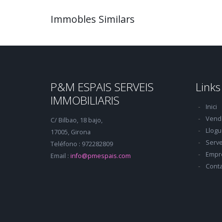
Immobles Similars
P&M ESPAIS SERVEIS
Links
IMMOBILIARIS
Inici
Vend
C/ Bilbao, 18 bajo,
Llogu
17005, Girona
Serve
Teléfono : 972282809
Empr
Email :
info@pmespais.com
Conta