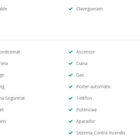
able
Clavegueram
condicionat
Ascensor
neia
Cuina
ge
Gas
eig
Porter automàtic
ma Seguretat
Telèfon
et
Potènciaa
aris
Aparador
Sistema Contra Incendis