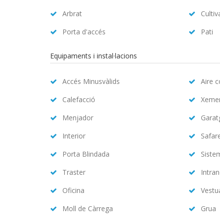
Arbrat
Cultiv
Porta d'accés
Pati
Equipaments i instal·lacions
Accés Minusvàlids
Aire 
Calefacció
Xeme
Menjador
Garat
Interior
Safar
Porta Blindada
Siste
Traster
Intran
Oficina
Vestu
Moll de Càrrega
Grua