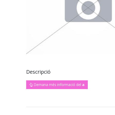
Descripció
Demana més informació del
a