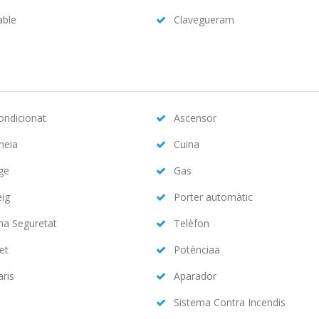
able
Clavegueram
condicionat
Ascensor
neia
Cuina
ge
Gas
eig
Porter automàtic
ma Seguretat
Telèfon
et
Potènciaa
aris
Aparador
Sistema Contra Incendis