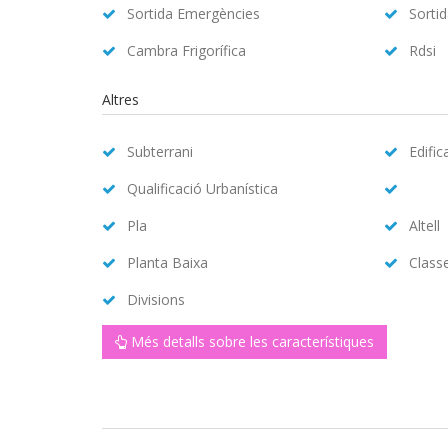
Sortida Emergències
Sorti
Cambra Frigorífica
Rdsi
Altres
Subterrani
Edific
Qualificació Urbanística
Pla
Altell
Planta Baixa
Class
Divisions
Més detalls sobre les característiques