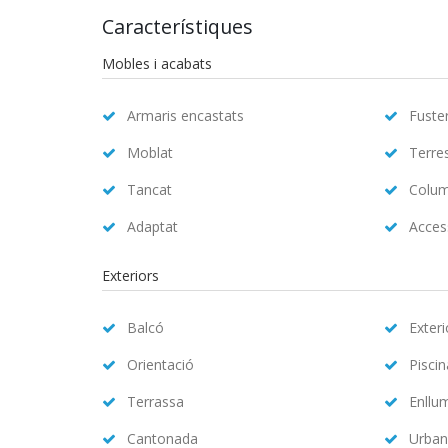
Característiques
Mobles i acabats
Armaris encastats
Fuster
Moblat
Terre
Tancat
Colum
Adaptat
Access
Exteriors
Balcó
Exteri
Orientació
Pisci
Terrassa
Enllu
Cantonada
Urban