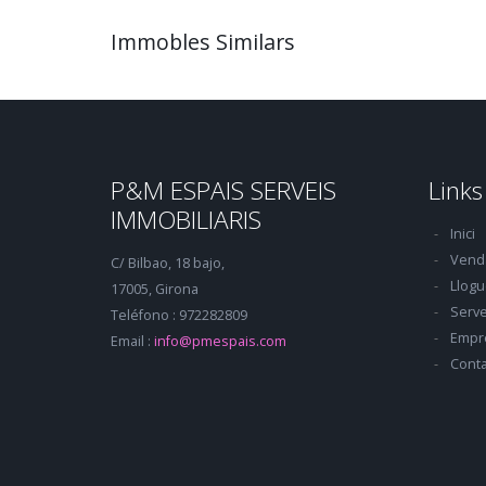
Immobles Similars
P&M ESPAIS SERVEIS
Links
IMMOBILIARIS
Inici
Vend
C/ Bilbao, 18 bajo,
Llogu
17005, Girona
Serve
Teléfono : 972282809
Empr
Email :
info@pmespais.com
Conta