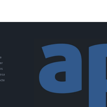
a
er
is
esa
cte