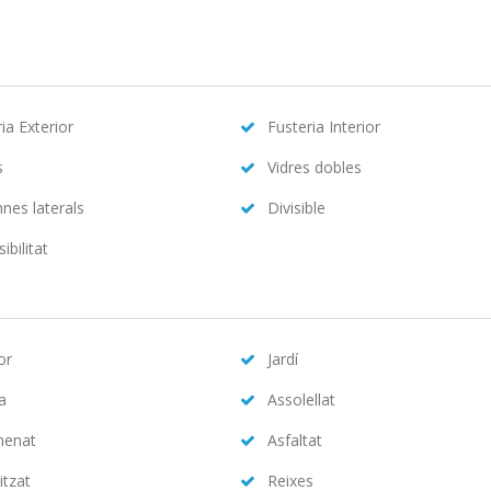
ia Exterior
Fusteria Interior
s
Vidres dobles
nes laterals
Divisible
ibilitat
or
Jardí
na
Assolellat
menat
Asfaltat
itzat
Reixes