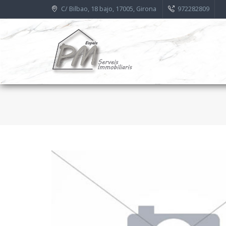
C/ Bilbao, 18 bajo, 17005, Girona
972282809