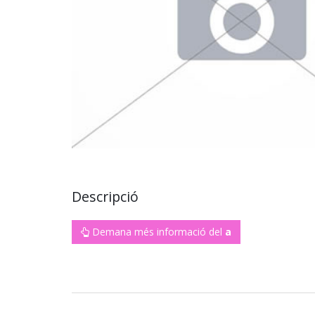
Descripció
Demana més informació del
a