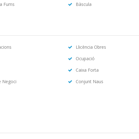
da Fums
Bàscula
acions
Llicència Obres
Ocupació
Caixa Forta
e Negoci
Conjunt Naus