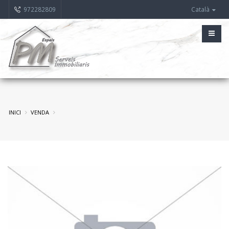
972282809
Català
INICI
VENDA