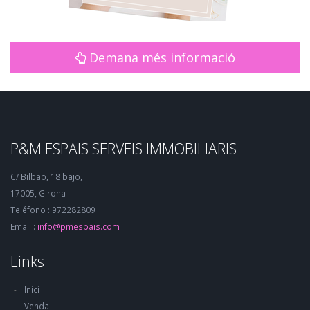
Demana més informació
P&M ESPAIS SERVEIS IMMOBILIARIS
C/ Bilbao, 18 bajo,
17005, Girona
Teléfono : 972282809
Email :
info@pmespais.com
Links
Inici
Venda