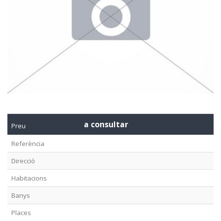
a consultar
Preu
Referència
Direcció
Habitacions
Banys
Places