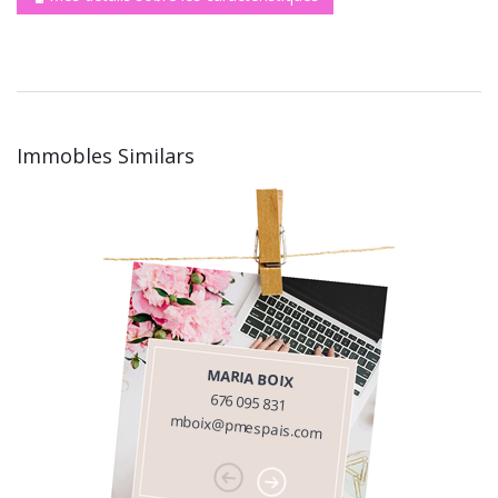
Immobles Similars
MARIA BOIX
676 095 831
mboix@pmespais.com