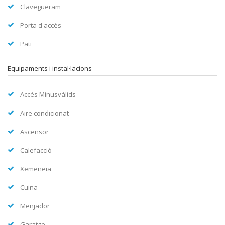
Clavegueram
Porta d'accés
Pati
Equipaments i instal·lacions
Accés Minusvàlids
Aire condicionat
Ascensor
Calefacció
Xemeneia
Cuina
Menjador
Garatge