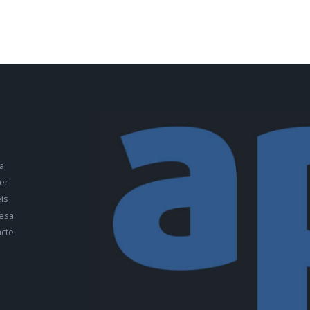
a
er
is
esa
cte