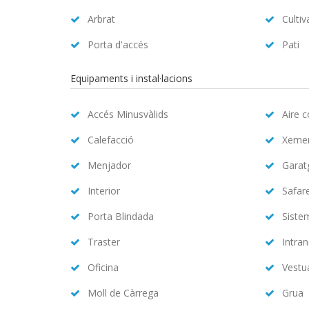
Arbrat
Cultiv
Porta d'accés
Pati
Equipaments i instal·lacions
Accés Minusvàlids
Aire 
Calefacció
Xeme
Menjador
Garat
Interior
Safar
Porta Blindada
Siste
Traster
Intran
Oficina
Vestu
Moll de Càrrega
Grua