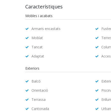
Característiques
Mobles i acabats
Armaris encastats
Fuster
Moblat
Terre
Tancat
Colum
Adaptat
Access
Exteriors
Balcó
Exteri
Orientació
Pisci
Terrassa
Enllu
Cantonada
Urban