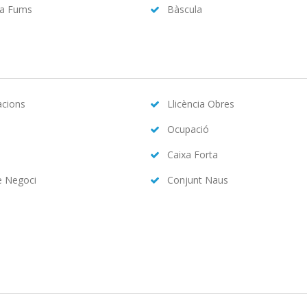
da Fums
Bàscula
acions
Llicència Obres
Ocupació
Caixa Forta
e Negoci
Conjunt Naus