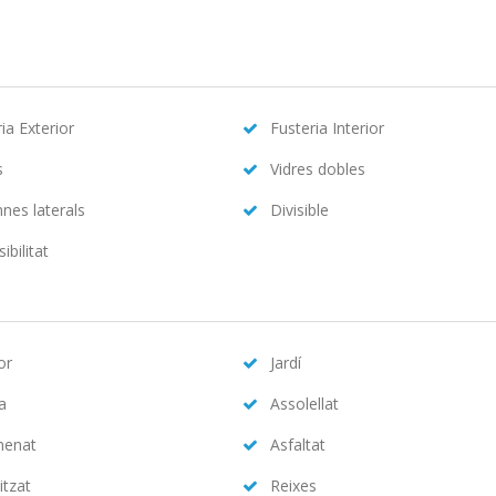
ia Exterior
Fusteria Interior
s
Vidres dobles
nes laterals
Divisible
ibilitat
or
Jardí
na
Assolellat
menat
Asfaltat
itzat
Reixes