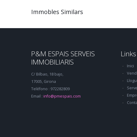
Immobles Similars
P&M ESPAIS SERVEIS
Links
IMMOBILIARIS
Inici
Vend
C/ Bilbao, 18 bajo,
Llogu
17005, Girona
Serve
Teléfono : 972282809
Empr
Email :
info@pmespais.com
Conta