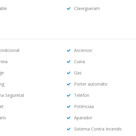
able
Clavegueram
condicionat
Ascensor
neia
Cuina
ge
Gas
eig
Porter automàtic
ma Seguretat
Telèfon
et
Potènciaa
aris
Aparador
Sistema Contra Incendis