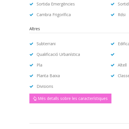
Sortida Emergències
Sorti
Cambra Frigorífica
Rdsi
Altres
Subterrani
Edific
Qualificació Urbanística
Pla
Altell
Planta Baixa
Class
Divisions
Més detalls sobre les característiques