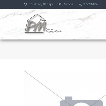
C/ Bilbao, 18 bajo, 17005, Girona
972282809