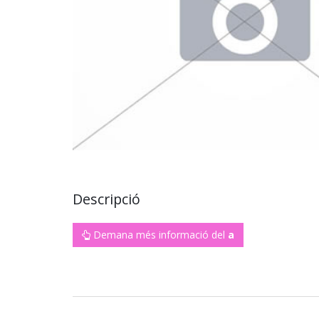
Descripció
Demana més informació del
a