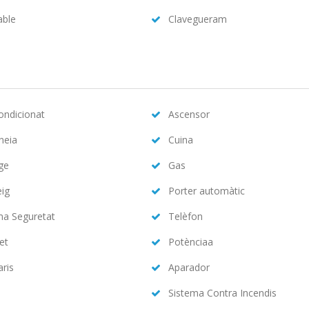
able
Clavegueram
condicionat
Ascensor
neia
Cuina
ge
Gas
eig
Porter automàtic
ma Seguretat
Telèfon
et
Potènciaa
aris
Aparador
Sistema Contra Incendis