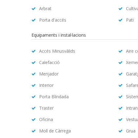
Arbrat
Cultiv
Porta d'accés
Pati
Equipaments i instal·lacions
Accés Minusvàlids
Aire 
Calefacció
Xeme
Menjador
Garat
Interior
Safar
Porta Blindada
Siste
Traster
Intran
Oficina
Vestu
Moll de Càrrega
Grua