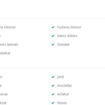
ia Exterior
Fusteria Interior
s
Vidres dobles
nes laterals
Divisible
ibilitat
or
Jardí
na
Assolellat
menat
Asfaltat
itzat
Reixes