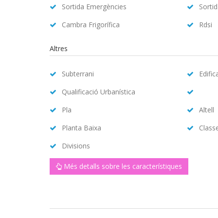
Sortida Emergències
Sorti
Cambra Frigorífica
Rdsi
Altres
Subterrani
Edific
Qualificació Urbanística
Pla
Altell
Planta Baixa
Class
Divisions
Més detalls sobre les característiques