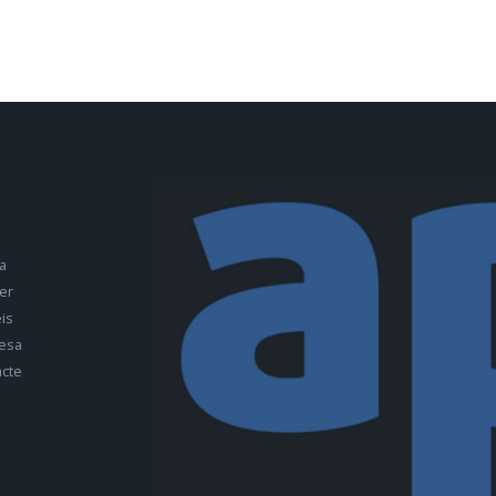
a
er
is
esa
cte