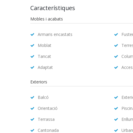
Característiques
Mobles i acabats
Armaris encastats
Fuster
Moblat
Terre
Tancat
Colum
Adaptat
Access
Exteriors
Balcó
Exteri
Orientació
Pisci
Terrassa
Enllu
Cantonada
Urban