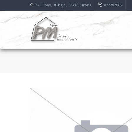
C/ Bilbao, 18 bajo, 17005, Girona
972282809