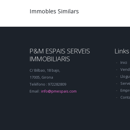
Immobles Similars
P&M ESPAIS SERVEIS
Links
IMMOBILIARIS
Inici
Vend
C/ Bilbao, 18 bajo,
Llogu
17005, Girona
Serve
Teléfono : 972282809
Empr
Email :
info@pmespais.com
Conta