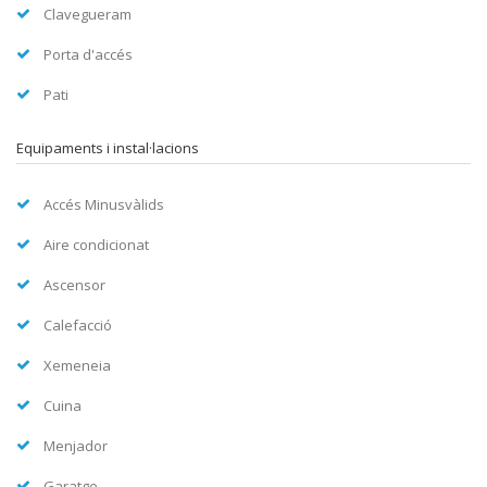
Clavegueram
Porta d'accés
Pati
Equipaments i instal·lacions
Accés Minusvàlids
Aire condicionat
Ascensor
Calefacció
Xemeneia
Cuina
Menjador
Garatge