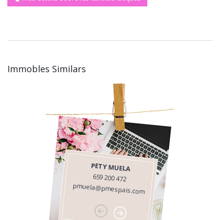
Immobles Similars
PETY MUELA
659 200 472
pmuela@pmespais.com