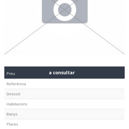
a consultar
Preu
Referència
Direcció
Habitacions
Banys
Places