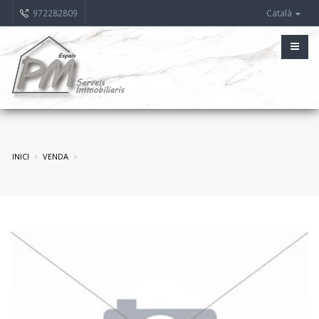
972282809
Català
INICI
VENDA