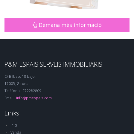
Demana més informació
P&M ESPAIS SERVEIS IMMOBILIARIS
C/ Bilbao, 18 bajo,
17005, Girona
Teléfono : 972282809
Email :
info@pmespais.com
Links
Inici
Venda