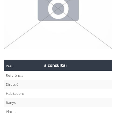
a consultar
Preu
Referència
Direcció
Habitacions
Banys
Places