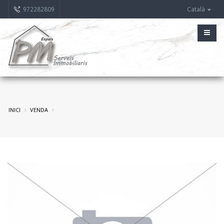
972282809
Català
INICI
VENDA