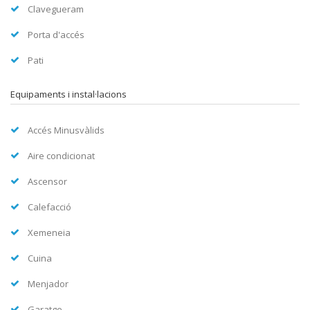
Clavegueram
Porta d'accés
Pati
Equipaments i instal·lacions
Accés Minusvàlids
Aire condicionat
Ascensor
Calefacció
Xemeneia
Cuina
Menjador
Garatge