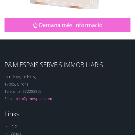
Demana més informació
P&M ESPAIS SERVEIS IMMOBILIARIS
C/ Bilbao, 18 bajo,
17005, Girona
Teléfono : 972282809
Email :
info@pmespais.com
Links
Inici
Venda