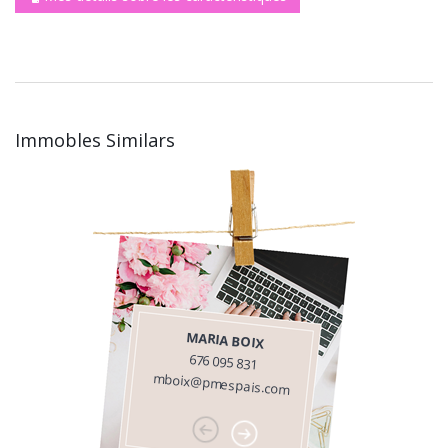
Immobles Similars
MARIA BOIX
676 095 831
mboix@pmespais.com