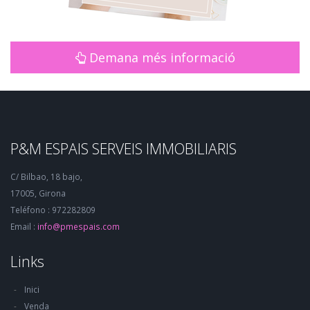
Demana més informació
P&M ESPAIS SERVEIS IMMOBILIARIS
C/ Bilbao, 18 bajo,
17005, Girona
Teléfono : 972282809
Email :
info@pmespais.com
Links
Inici
Venda