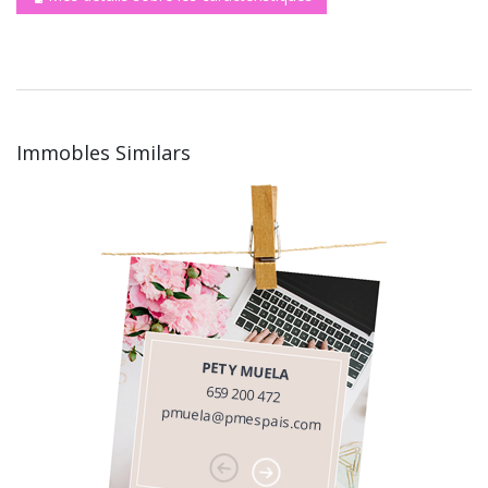
Immobles Similars
PETY MUELA
659 200 472
pmuela@pmespais.com