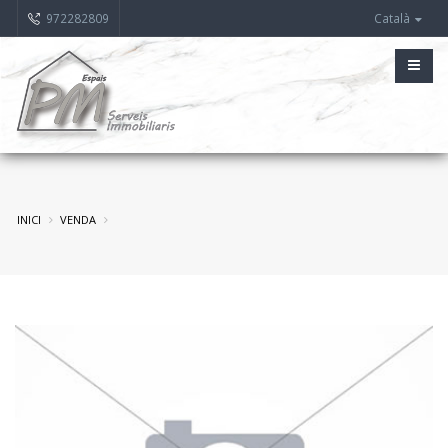
972282809
Català
INICI
VENDA