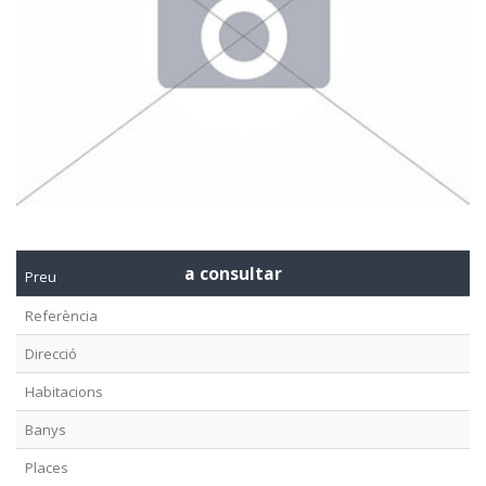
a consultar
Preu
Referència
Direcció
Habitacions
Banys
Places