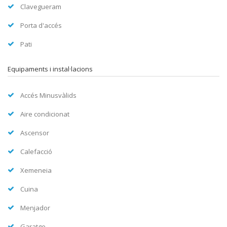
Clavegueram
Porta d'accés
Pati
Equipaments i instal·lacions
Accés Minusvàlids
Aire condicionat
Ascensor
Calefacció
Xemeneia
Cuina
Menjador
Garatge