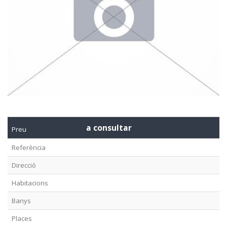
a consultar
Preu
Referència
Direcció
Habitacions
Banys
Places