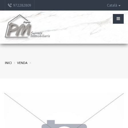
972282809
Català
INICI
VENDA