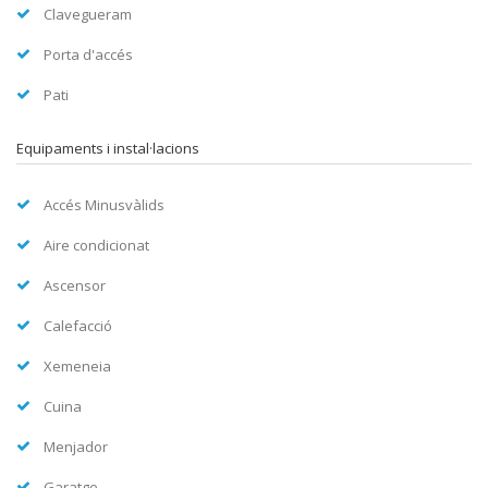
Clavegueram
Porta d'accés
Pati
Equipaments i instal·lacions
Accés Minusvàlids
Aire condicionat
Ascensor
Calefacció
Xemeneia
Cuina
Menjador
Garatge