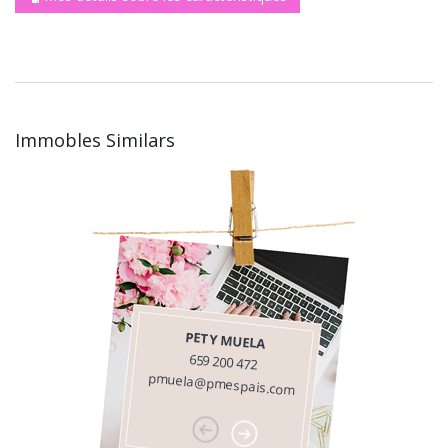
Immobles Similars
PETY MUELA
659 200 472
pmuela@pmespais.com