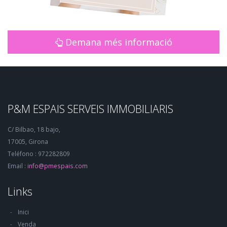
Demana més informació
P&M ESPAIS SERVEIS IMMOBILIARIS
C/ Bilbao, 18 bajo,
17005, Girona
Teléfono : 972282809
Email :
info@pmespais.com
Links
Inici
Venda