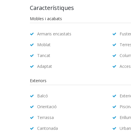
Característiques
Mobles i acabats
Armaris encastats
Fuster
Moblat
Terre
Tancat
Colum
Adaptat
Access
Exteriors
Balcó
Exteri
Orientació
Pisci
Terrassa
Enllu
Cantonada
Urban