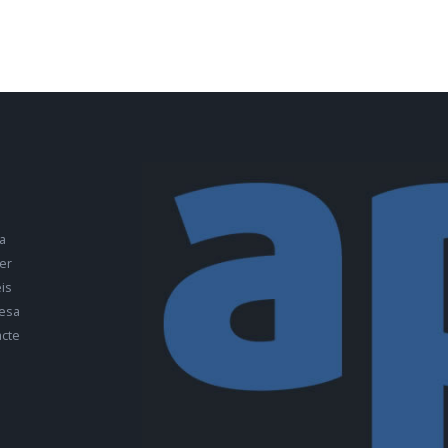
a
er
is
esa
cte