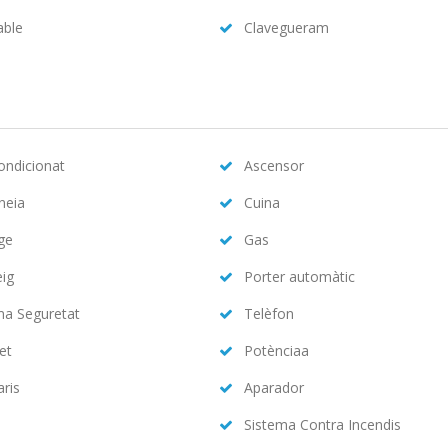
able
Clavegueram
condicionat
Ascensor
neia
Cuina
ge
Gas
eig
Porter automàtic
ma Seguretat
Telèfon
et
Potènciaa
aris
Aparador
Sistema Contra Incendis