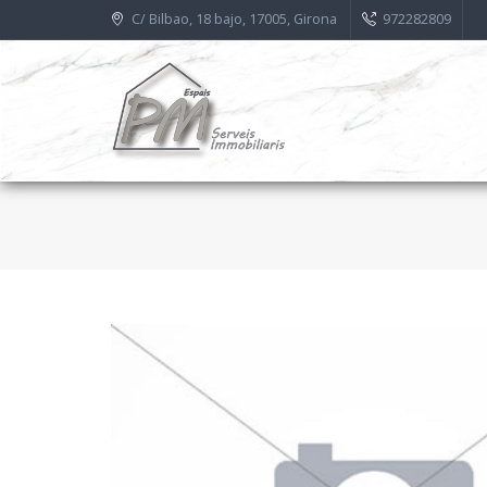
C/ Bilbao, 18 bajo, 17005, Girona
972282809