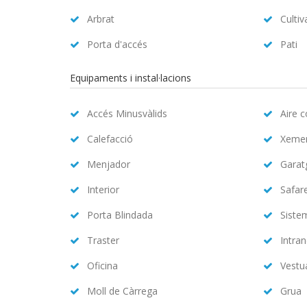
Arbrat
Cultiv
Porta d'accés
Pati
Equipaments i instal·lacions
Accés Minusvàlids
Aire 
Calefacció
Xeme
Menjador
Garat
Interior
Safar
Porta Blindada
Siste
Traster
Intran
Oficina
Vestu
Moll de Càrrega
Grua