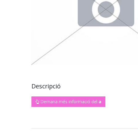
Descripció
Demana més informació del
a