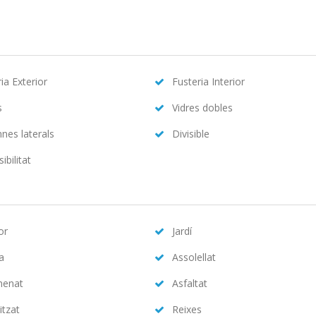
ia Exterior
Fusteria Interior
s
Vidres dobles
nes laterals
Divisible
ibilitat
or
Jardí
na
Assolellat
menat
Asfaltat
itzat
Reixes