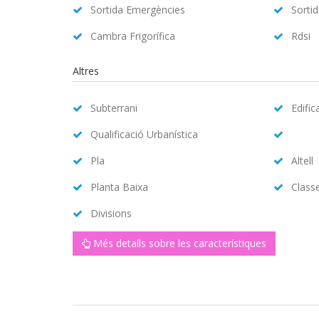
Sortida Emergències
Sorti
Cambra Frigorífica
Rdsi
Altres
Subterrani
Edific
Qualificació Urbanística
Pla
Altell
Planta Baixa
Class
Divisions
Més detalls sobre les característiques