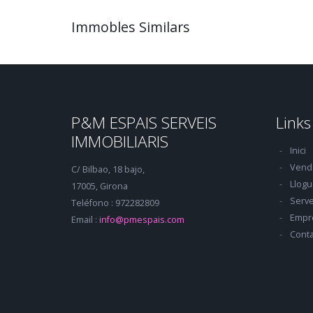
Immobles Similars
P&M ESPAIS SERVEIS
Links
IMMOBILIARIS
Inici
Vend
C/ Bilbao, 18 bajo,
Llogu
17005, Girona
Serve
Teléfono : 972282809
Empr
Email :
info@pmespais.com
Conta