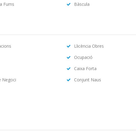
da Fums
Bàscula
acions
Llicència Obres
Ocupació
Caixa Forta
e Negoci
Conjunt Naus