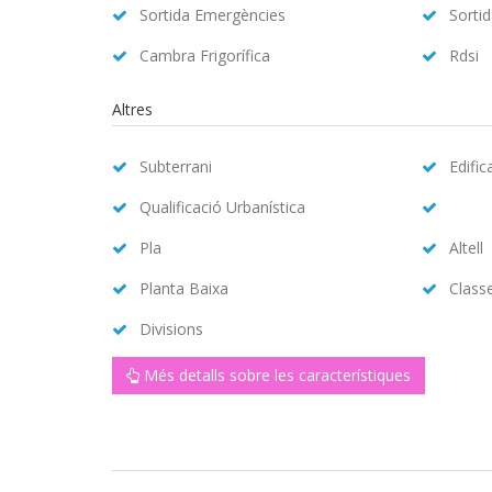
Sortida Emergències
Sorti
Cambra Frigorífica
Rdsi
Altres
Subterrani
Edific
Qualificació Urbanística
Pla
Altell
Planta Baixa
Class
Divisions
Més detalls sobre les característiques