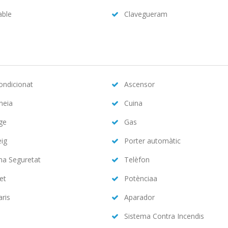
able
Clavegueram
condicionat
Ascensor
neia
Cuina
ge
Gas
eig
Porter automàtic
ma Seguretat
Telèfon
et
Potènciaa
aris
Aparador
Sistema Contra Incendis