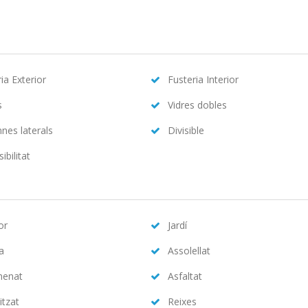
ia Exterior
Fusteria Interior
s
Vidres dobles
nes laterals
Divisible
ibilitat
or
Jardí
na
Assolellat
menat
Asfaltat
itzat
Reixes