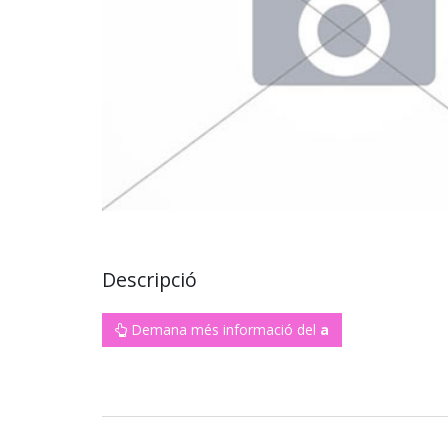
Descripció
Demana més informació del
a