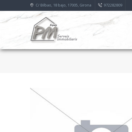
C/ Bilbao, 18 bajo, 17005, Girona
972282809