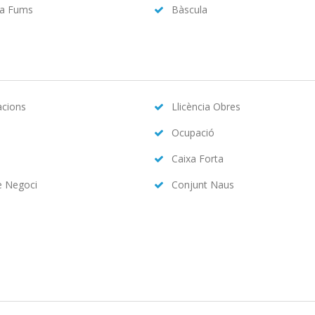
da Fums
Bàscula
acions
Llicència Obres
Ocupació
Caixa Forta
e Negoci
Conjunt Naus