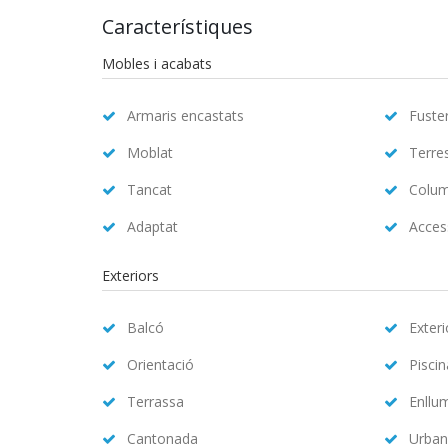
Característiques
Mobles i acabats
Armaris encastats
Fuster
Moblat
Terre
Tancat
Colum
Adaptat
Access
Exteriors
Balcó
Exteri
Orientació
Pisci
Terrassa
Enllu
Cantonada
Urban