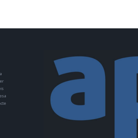
a
er
is
esa
cte