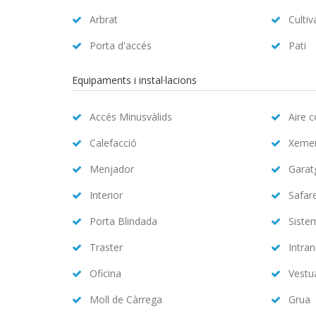
Arbrat
Cultiv
Porta d'accés
Pati
Equipaments i instal·lacions
Accés Minusvàlids
Aire 
Calefacció
Xeme
Menjador
Garat
Interior
Safar
Porta Blindada
Siste
Traster
Intran
Oficina
Vestu
Moll de Càrrega
Grua