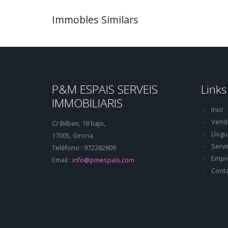
Immobles Similars
P&M ESPAIS SERVEIS
Links
IMMOBILIARIS
Inici
Vend
C/ Bilbao, 18 bajo,
Llogu
17005, Girona
Serve
Teléfono : 972282809
Empr
Email :
info@pmespais.com
Conta