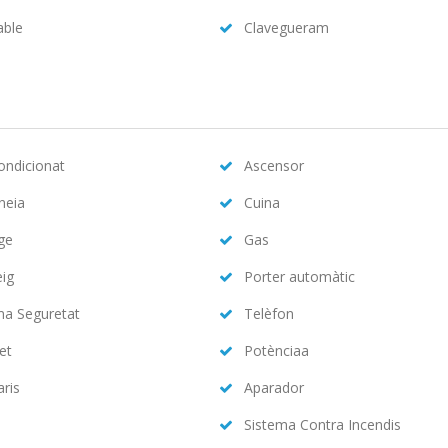
able
Clavegueram
condicionat
Ascensor
neia
Cuina
ge
Gas
eig
Porter automàtic
ma Seguretat
Telèfon
et
Potènciaa
aris
Aparador
Sistema Contra Incendis