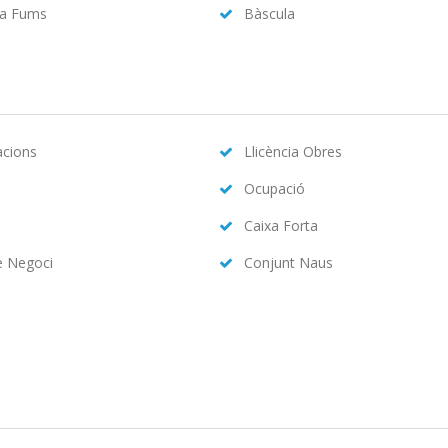
da Fums
Bàscula
acions
Llicència Obres
Ocupació
Caixa Forta
e Negoci
Conjunt Naus