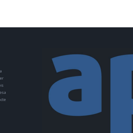
a
er
is
esa
cte