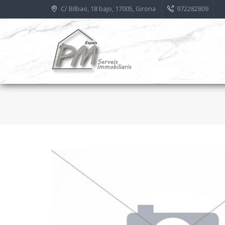
C/ Bilbao, 18 bajo, 17005, Girona
972282809