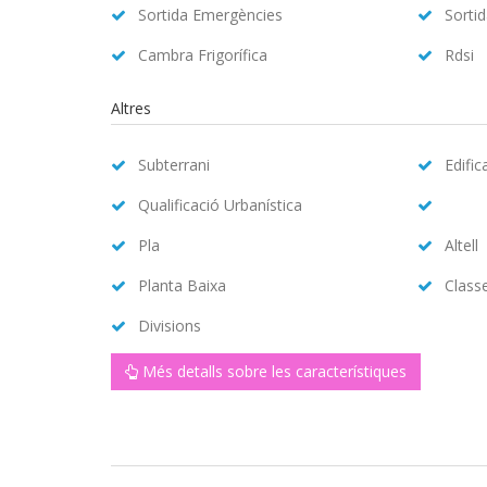
Sortida Emergències
Sorti
Cambra Frigorífica
Rdsi
Altres
Subterrani
Edific
Qualificació Urbanística
Pla
Altell
Planta Baixa
Class
Divisions
Més detalls sobre les característiques