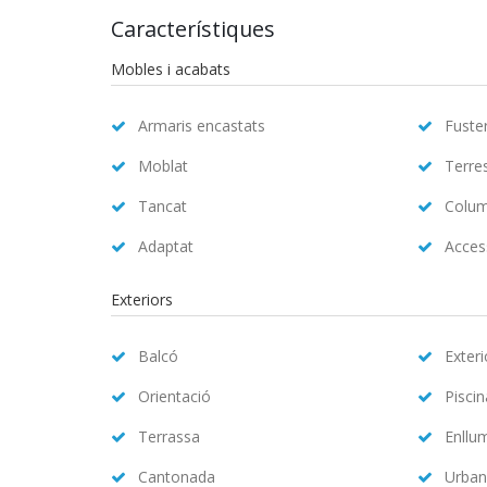
Característiques
Mobles i acabats
Armaris encastats
Fuster
Moblat
Terre
Tancat
Colum
Adaptat
Access
Exteriors
Balcó
Exteri
Orientació
Pisci
Terrassa
Enllu
Cantonada
Urban