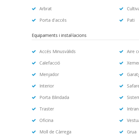
Arbrat
Cultiv
Porta d'accés
Pati
Equipaments i instal·lacions
Accés Minusvàlids
Aire 
Calefacció
Xeme
Menjador
Garat
Interior
Safar
Porta Blindada
Siste
Traster
Intran
Oficina
Vestu
Moll de Càrrega
Grua