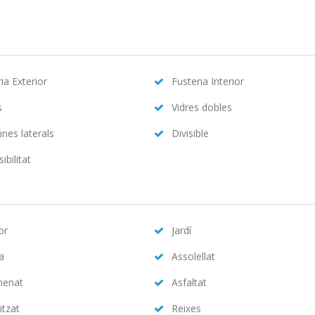
ia Exterior
Fusteria Interior
s
Vidres dobles
nes laterals
Divisible
ibilitat
or
Jardí
na
Assolellat
menat
Asfaltat
itzat
Reixes