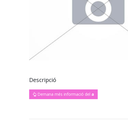
Descripció
Demana més informació del
a