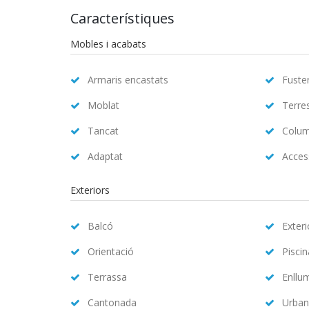
Característiques
Mobles i acabats
Armaris encastats
Fuster
Moblat
Terre
Tancat
Colum
Adaptat
Access
Exteriors
Balcó
Exteri
Orientació
Pisci
Terrassa
Enllu
Cantonada
Urban