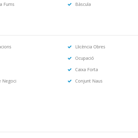
da Fums
Bàscula
acions
Llicència Obres
Ocupació
Caixa Forta
e Negoci
Conjunt Naus