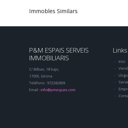
Immobles Similars
P&M ESPAIS SERVEIS
Links
IMMOBILIARIS
Inici
Vend
C/ Bilbao, 18 bajo,
Llogu
17005, Girona
Serve
Teléfono : 972282809
Empr
Email :
info@pmespais.com
Conta