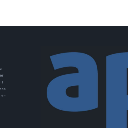
a
er
is
esa
cte