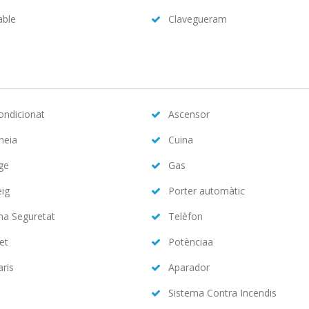
able
Clavegueram
condicionat
Ascensor
neia
Cuina
ge
Gas
eig
Porter automàtic
ma Seguretat
Telèfon
et
Potènciaa
aris
Aparador
Sistema Contra Incendis