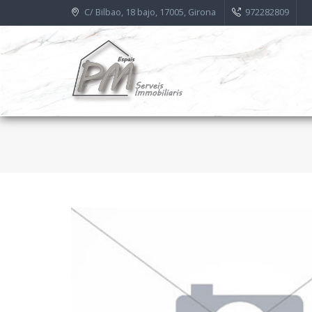
C/ Bilbao, 18 bajo, 17005, Girona
972282809