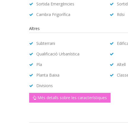
Sortida Emergències
Sorti
Cambra Frigorífica
Rdsi
Altres
Subterrani
Edific
Qualificació Urbanística
Pla
Altell
Planta Baixa
Class
Divisions
Més detalls sobre les característiques