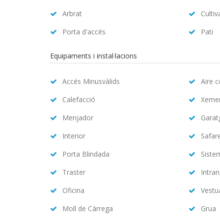
Arbrat
Cultiv
Porta d'accés
Pati
Equipaments i instal·lacions
Accés Minusvàlids
Aire 
Calefacció
Xeme
Menjador
Garat
Interior
Safar
Porta Blindada
Siste
Traster
Intran
Oficina
Vestu
Moll de Càrrega
Grua