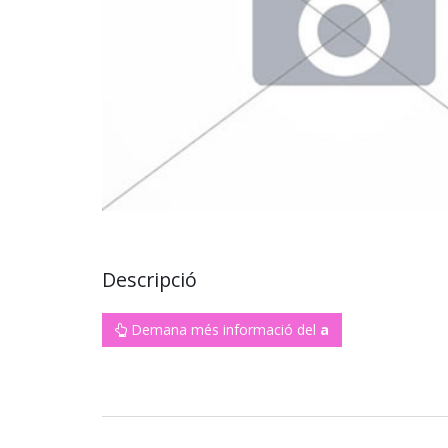
Descripció
Demana més informació del
a