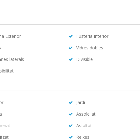
ia Exterior
Fusteria Interior
s
Vidres dobles
nes laterals
Divisible
ibilitat
or
Jardí
na
Assolellat
menat
Asfaltat
itzat
Reixes