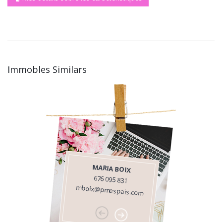
Immobles Similars
MARIA BOIX
676 095 831
mboix@pmespais.com