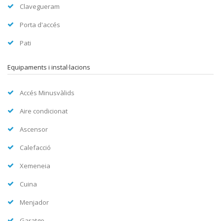
Clavegueram
Porta d'accés
Pati
Equipaments i instal·lacions
Accés Minusvàlids
Aire condicionat
Ascensor
Calefacció
Xemeneia
Cuina
Menjador
Garatge