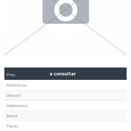
a consultar
Preu
Referència
Direcció
Habitacions
Banys
Places