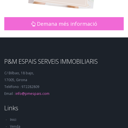
Demana més informació
P&M ESPAIS SERVEIS IMMOBILIARIS
C/ Bilbao, 18 bajo,
17005, Girona
Teléfono : 972282809
Email :
info@pmespais.com
Links
Inici
Venda