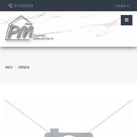
972282809
Català
INICI
VENDA