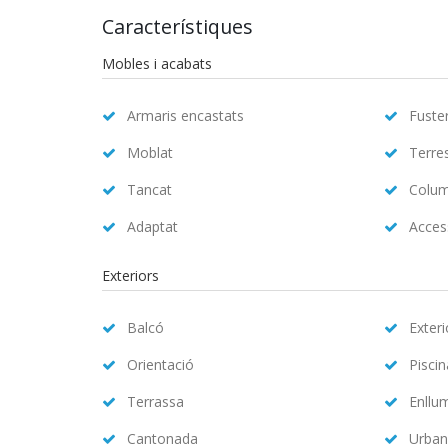
Característiques
Mobles i acabats
Armaris encastats
Fuster
Moblat
Terre
Tancat
Colum
Adaptat
Access
Exteriors
Balcó
Exteri
Orientació
Pisci
Terrassa
Enllu
Cantonada
Urban