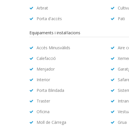
Arbrat
Cultiv
Porta d'accés
Pati
Equipaments i instal·lacions
Accés Minusvàlids
Aire 
Calefacció
Xeme
Menjador
Garat
Interior
Safar
Porta Blindada
Siste
Traster
Intran
Oficina
Vestu
Moll de Càrrega
Grua