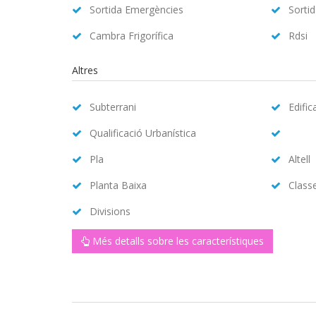
Sortida Emergències
Sorti
Cambra Frigorífica
Rdsi
Altres
Subterrani
Edific
Qualificació Urbanística
Pla
Altell
Planta Baixa
Class
Divisions
Més detalls sobre les característiques