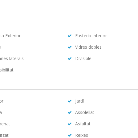
ia Exterior
Fusteria Interior
s
Vidres dobles
nes laterals
Divisible
ibilitat
or
Jardí
na
Assolellat
menat
Asfaltat
itzat
Reixes