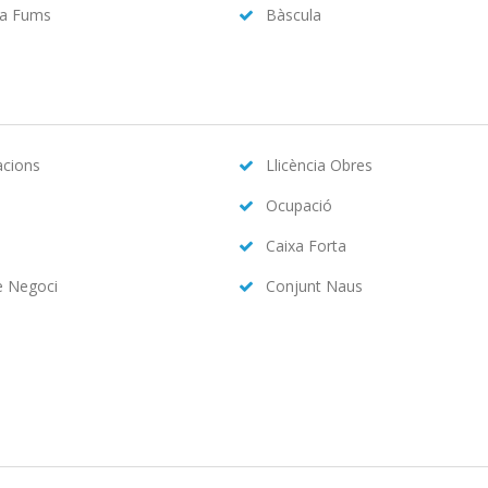
da Fums
Bàscula
acions
Llicència Obres
Ocupació
Caixa Forta
e Negoci
Conjunt Naus