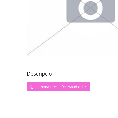
Descripció
Demana més informació del
a