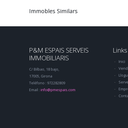
Immobles Similars
P&M ESPAIS SERVEIS
Links
IMMOBILIARIS
Inici
Vend
C/ Bilbao, 18 bajo,
Llogu
17005, Girona
Serve
Teléfono : 972282809
Empr
Email :
info@pmespais.com
Conta