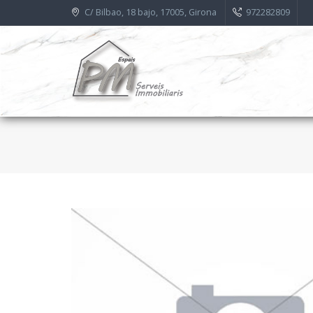
C/ Bilbao, 18 bajo, 17005, Girona
972282809