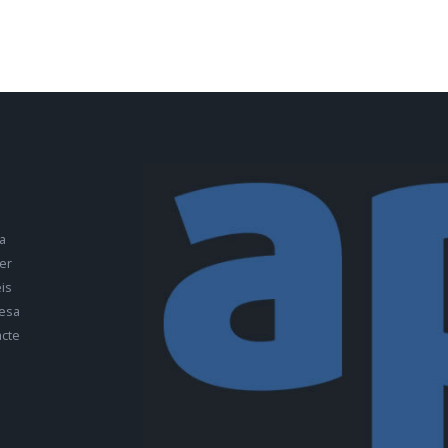
a
er
is
esa
cte