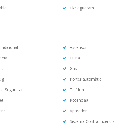
able
Clavegueram
condicionat
Ascensor
neia
Cuina
ge
Gas
eig
Porter automàtic
ma Seguretat
Telèfon
et
Potènciaa
aris
Aparador
Sistema Contra Incendis