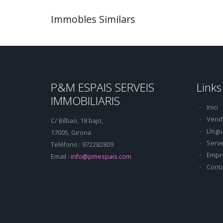
Immobles Similars
P&M ESPAIS SERVEIS
Links
IMMOBILIARIS
Inici
Vend
C/ Bilbao, 18 bajo,
Llogu
17005, Girona
Serve
Teléfono : 972282809
Empr
Email :
info@pmespais.com
Conta