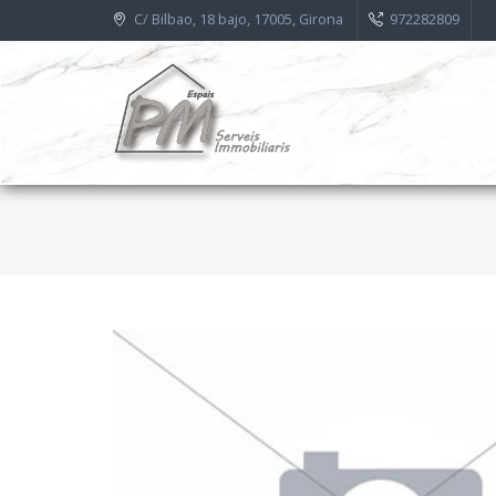
C/ Bilbao, 18 bajo, 17005, Girona
972282809