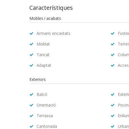
Característiques
Mobles i acabats
Armaris encastats
Fuster
Moblat
Terre
Tancat
Colum
Adaptat
Access
Exteriors
Balcó
Exteri
Orientació
Pisci
Terrassa
Enllu
Cantonada
Urban