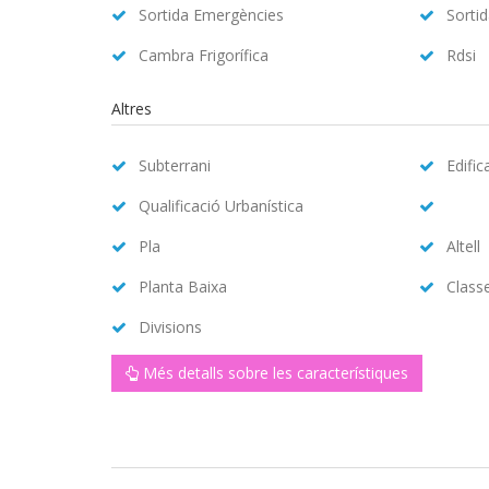
Sortida Emergències
Sorti
Cambra Frigorífica
Rdsi
Altres
Subterrani
Edific
Qualificació Urbanística
Pla
Altell
Planta Baixa
Class
Divisions
Més detalls sobre les característiques