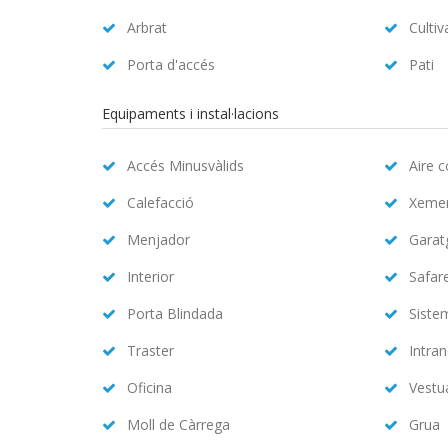
Arbrat
Cultiv
Porta d'accés
Pati
Equipaments i instal·lacions
Accés Minusvàlids
Aire 
Calefacció
Xeme
Menjador
Garat
Interior
Safar
Porta Blindada
Siste
Traster
Intran
Oficina
Vestu
Moll de Càrrega
Grua