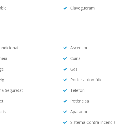
able
Clavegueram
condicionat
Ascensor
neia
Cuina
ge
Gas
eig
Porter automàtic
ma Seguretat
Telèfon
et
Potènciaa
aris
Aparador
Sistema Contra Incendis