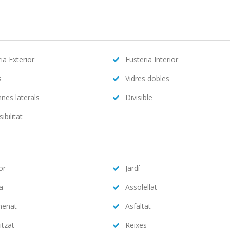
ia Exterior
Fusteria Interior
s
Vidres dobles
nes laterals
Divisible
ibilitat
or
Jardí
na
Assolellat
menat
Asfaltat
itzat
Reixes