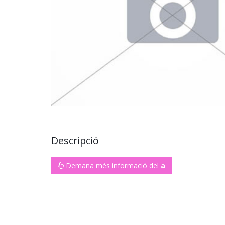
Descripció
Demana més informació del
a