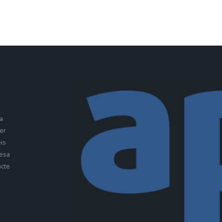
a
er
is
esa
cte