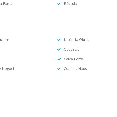
da Fums
Bàscula
acions
Llicència Obres
Ocupació
Caixa Forta
e Negoci
Conjunt Naus