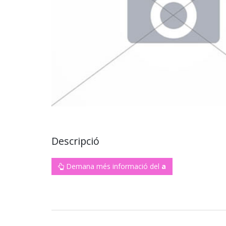
Descripció
Demana més informació del
a