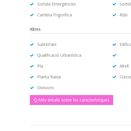
Sortida Emergències
Sorti
Cambra Frigorífica
Rdsi
Altres
Subterrani
Edific
Qualificació Urbanística
Pla
Altell
Planta Baixa
Class
Divisions
Més detalls sobre les característiques