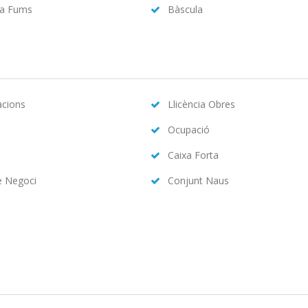
da Fums
Bàscula
acions
Llicència Obres
Ocupació
Caixa Forta
e Negoci
Conjunt Naus