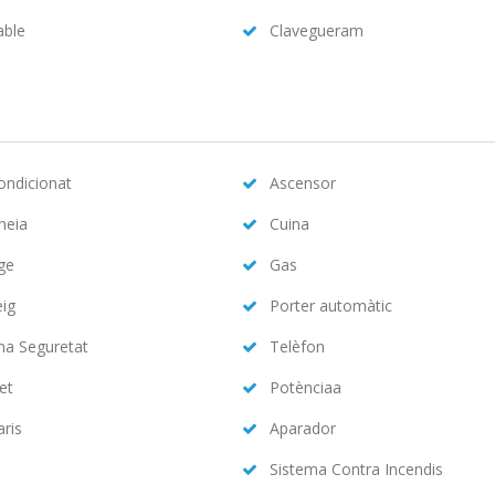
able
Clavegueram
condicionat
Ascensor
neia
Cuina
ge
Gas
eig
Porter automàtic
ma Seguretat
Telèfon
et
Potènciaa
aris
Aparador
Sistema Contra Incendis