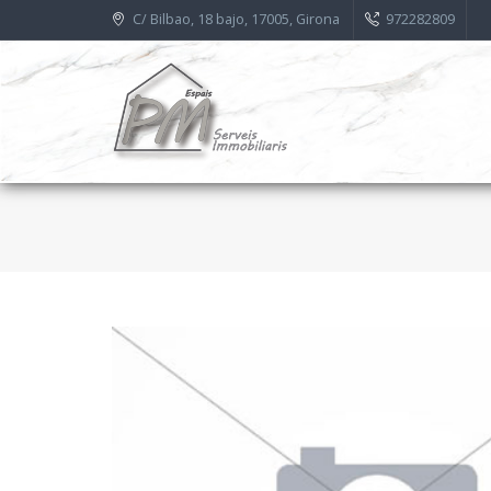
C/ Bilbao, 18 bajo, 17005, Girona
972282809