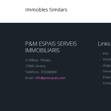
Immobles Similars
P&M ESPAIS SERVEIS
Links
IMMOBILIARIS
Inici
Vend
C/ Bilbao, 18 bajo,
Llogu
17005, Girona
Serve
Teléfono : 972282809
Empr
Email :
info@pmespais.com
Conta