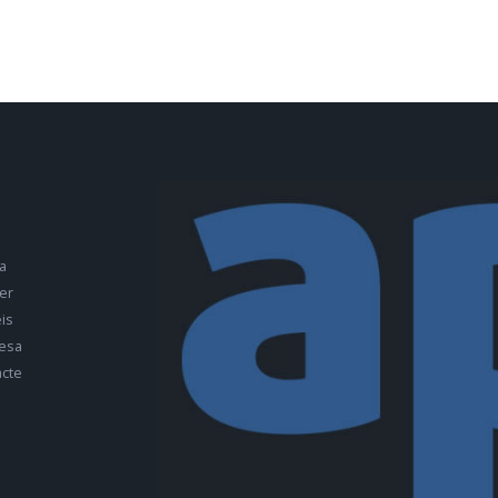
a
er
is
esa
cte