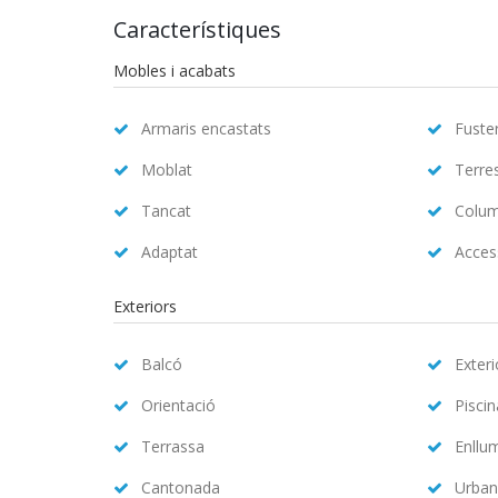
Característiques
Mobles i acabats
Armaris encastats
Fuster
Moblat
Terre
Tancat
Colum
Adaptat
Access
Exteriors
Balcó
Exteri
Orientació
Pisci
Terrassa
Enllu
Cantonada
Urban