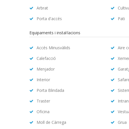
Arbrat
Cultiv
Porta d'accés
Pati
Equipaments i instal·lacions
Accés Minusvàlids
Aire 
Calefacció
Xeme
Menjador
Garat
Interior
Safar
Porta Blindada
Siste
Traster
Intran
Oficina
Vestu
Moll de Càrrega
Grua