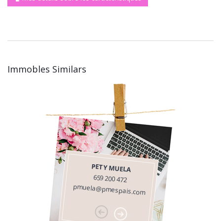
Immobles Similars
PETY MUELA
659 200 472
pmuela@pmespais.com