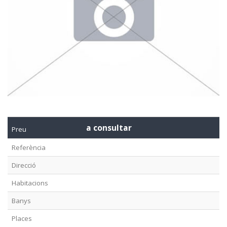
a consultar
Preu
Referència
Direcció
Habitacions
Banys
Places