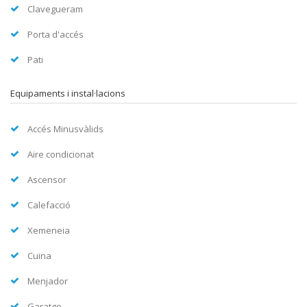
Clavegueram
Porta d'accés
Pati
Equipaments i instal·lacions
Accés Minusvàlids
Aire condicionat
Ascensor
Calefacció
Xemeneia
Cuina
Menjador
Garatge