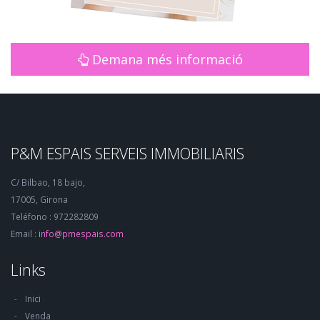
Demana més informació
P&M ESPAIS SERVEIS IMMOBILIARIS
C/ Bilbao, 18 bajo,
17005, Girona
Teléfono : 972282809
Email :
info@pmespais.com
Links
Inici
Venda