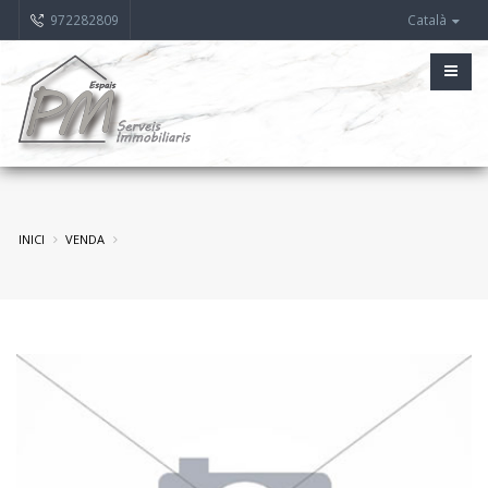
972282809
Català
INICI
VENDA