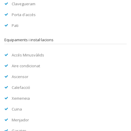
Clavegueram
Porta d'accés
Pati
Equipaments i instal·lacions
Accés Minusvàlids
Aire condicionat
Ascensor
Calefacció
Xemeneia
Cuina
Menjador
Garatge