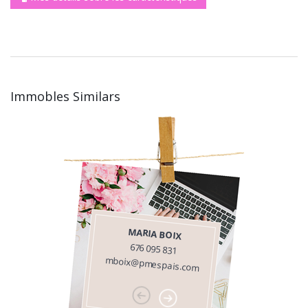
Immobles Similars
MARIA BOIX
676 095 831
mboix@pmespais.com