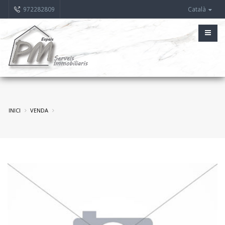
972282809
Català
INICI
VENDA