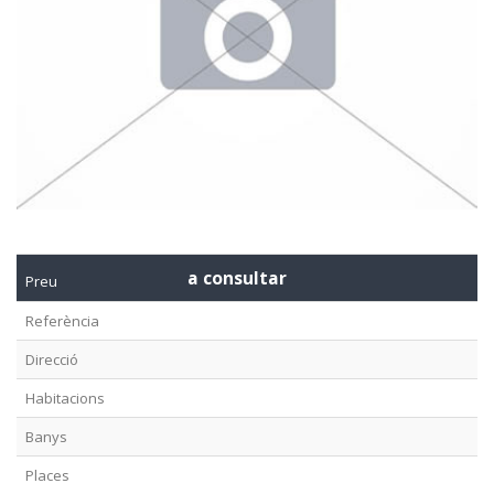
a consultar
Preu
Referència
Direcció
Habitacions
Banys
Places