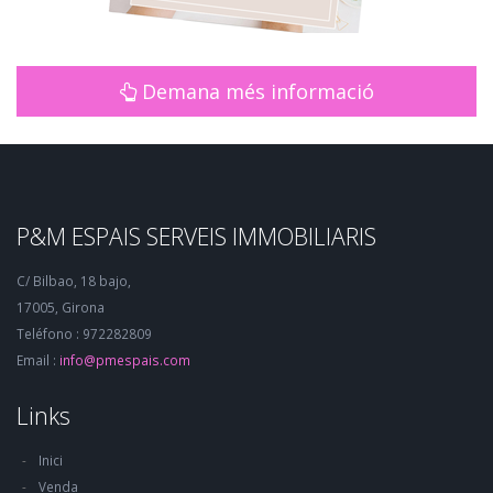
Demana més informació
P&M ESPAIS SERVEIS IMMOBILIARIS
C/ Bilbao, 18 bajo,
17005, Girona
Teléfono : 972282809
Email :
info@pmespais.com
Links
Inici
Venda