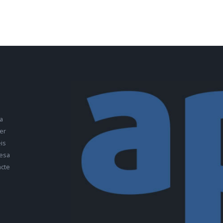
a
er
is
esa
cte