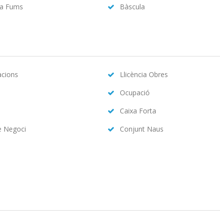
da Fums
Bàscula
acions
Llicència Obres
Ocupació
Caixa Forta
e Negoci
Conjunt Naus