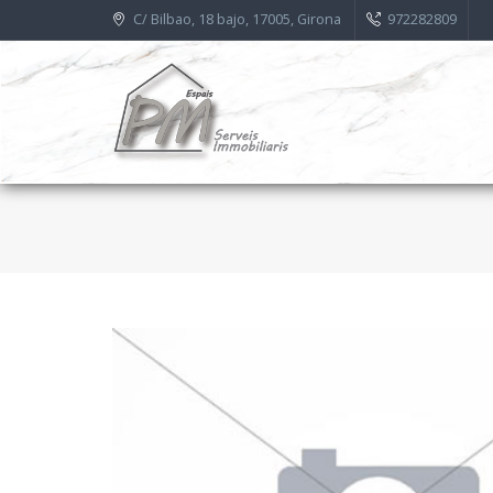
C/ Bilbao, 18 bajo, 17005, Girona
972282809