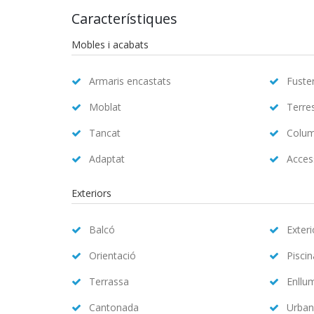
Característiques
Mobles i acabats
Armaris encastats
Fuster
Moblat
Terre
Tancat
Colum
Adaptat
Access
Exteriors
Balcó
Exteri
Orientació
Pisci
Terrassa
Enllu
Cantonada
Urban