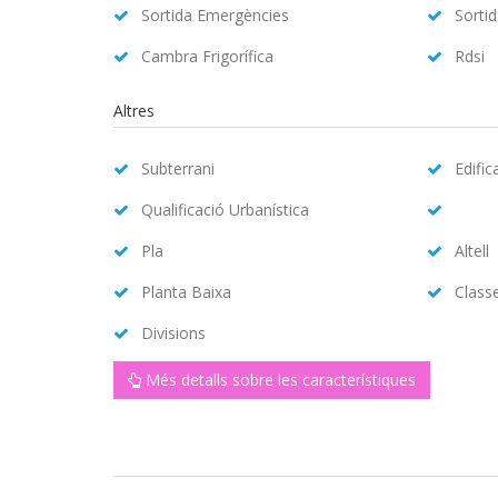
Sortida Emergències
Sorti
Cambra Frigorífica
Rdsi
Altres
Subterrani
Edific
Qualificació Urbanística
Pla
Altell
Planta Baixa
Class
Divisions
Més detalls sobre les característiques