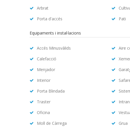
Arbrat
Cultiv
Porta d'accés
Pati
Equipaments i instal·lacions
Accés Minusvàlids
Aire 
Calefacció
Xeme
Menjador
Garat
Interior
Safar
Porta Blindada
Siste
Traster
Intran
Oficina
Vestu
Moll de Càrrega
Grua