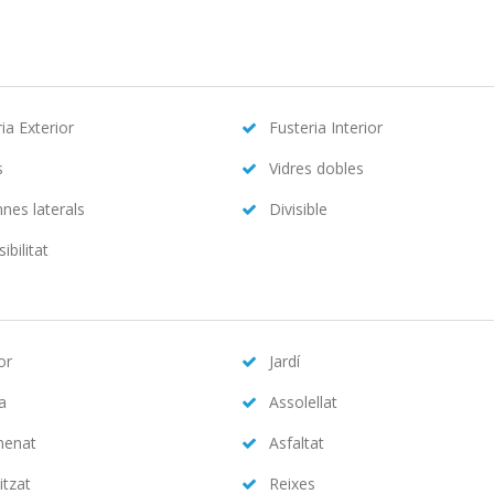
ia Exterior
Fusteria Interior
s
Vidres dobles
nes laterals
Divisible
ibilitat
or
Jardí
na
Assolellat
menat
Asfaltat
itzat
Reixes