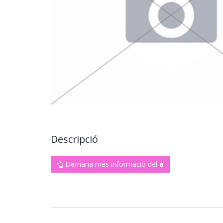
Descripció
Demana més informació del
a