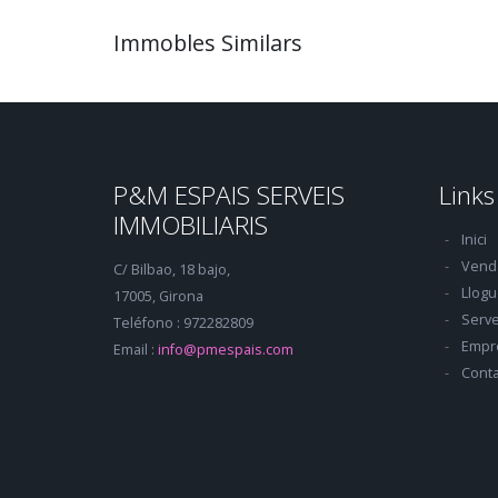
Immobles Similars
P&M ESPAIS SERVEIS
Links
IMMOBILIARIS
Inici
Vend
C/ Bilbao, 18 bajo,
Llogu
17005, Girona
Serve
Teléfono : 972282809
Empr
Email :
info@pmespais.com
Conta