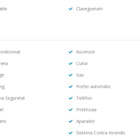
able
Clavegueram
condicionat
Ascensor
neia
Cuina
ge
Gas
eig
Porter automàtic
ma Seguretat
Telèfon
et
Potènciaa
aris
Aparador
Sistema Contra Incendis