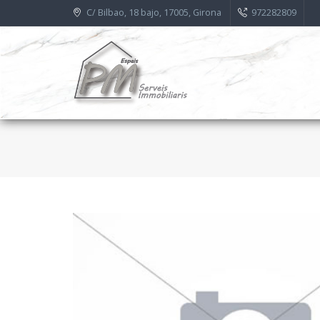
C/ Bilbao, 18 bajo, 17005, Girona
972282809