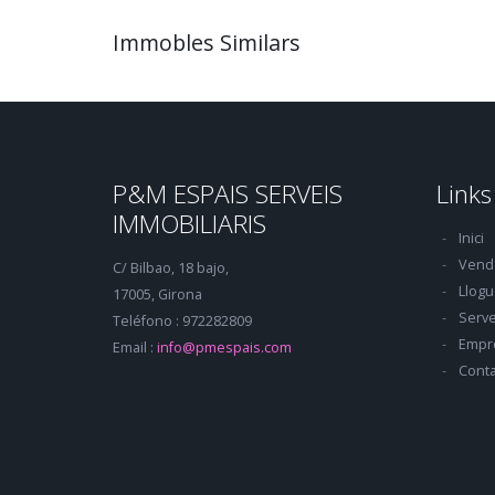
Immobles Similars
P&M ESPAIS SERVEIS
Links
IMMOBILIARIS
Inici
Vend
C/ Bilbao, 18 bajo,
Llogu
17005, Girona
Serve
Teléfono : 972282809
Empr
Email :
info@pmespais.com
Conta