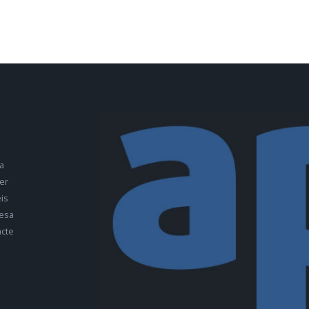
a
er
is
esa
cte