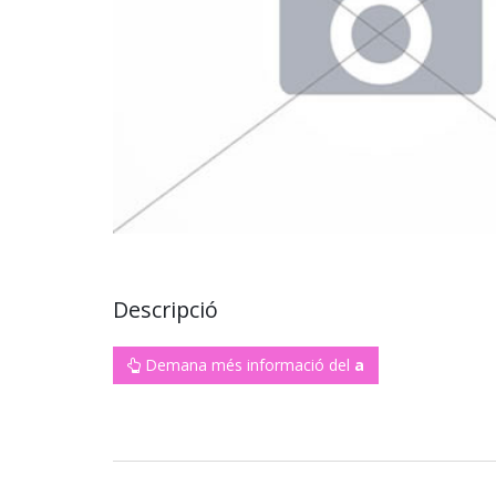
Descripció
Demana més informació del
a