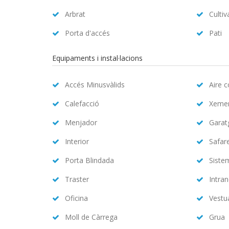
Arbrat
Cultiv
Porta d'accés
Pati
Equipaments i instal·lacions
Accés Minusvàlids
Aire 
Calefacció
Xeme
Menjador
Garat
Interior
Safar
Porta Blindada
Siste
Traster
Intran
Oficina
Vestu
Moll de Càrrega
Grua