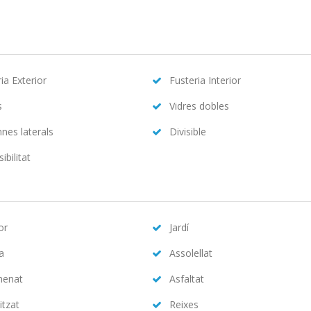
ia Exterior
Fusteria Interior
s
Vidres dobles
nes laterals
Divisible
ibilitat
or
Jardí
na
Assolellat
menat
Asfaltat
itzat
Reixes