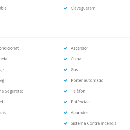
able
Clavegueram
condicionat
Ascensor
neia
Cuina
ge
Gas
eig
Porter automàtic
ma Seguretat
Telèfon
et
Potènciaa
aris
Aparador
Sistema Contra Incendis