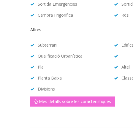
Sortida Emergències
Sorti
Cambra Frigorífica
Rdsi
Altres
Subterrani
Edific
Qualificació Urbanística
Pla
Altell
Planta Baixa
Class
Divisions
Més detalls sobre les característiques