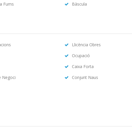
da Fums
Bàscula
acions
Llicència Obres
Ocupació
Caixa Forta
e Negoci
Conjunt Naus