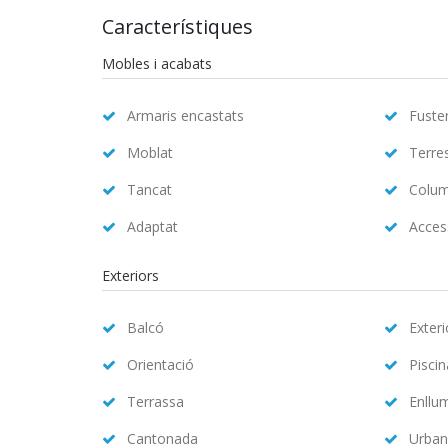
Característiques
Mobles i acabats
Armaris encastats
Fuster
Moblat
Terre
Tancat
Colum
Adaptat
Access
Exteriors
Balcó
Exteri
Orientació
Pisci
Terrassa
Enllu
Cantonada
Urban