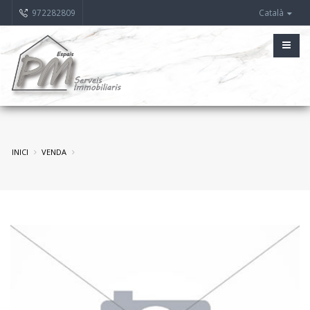
972282809
Català
INICI
VENDA