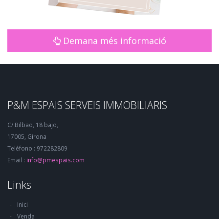
Demana més informació
P&M ESPAIS SERVEIS IMMOBILIARIS
C/ Bilbao, 18 bajo,
17005, Girona
Teléfono : 972282809
Email :
info@pmespais.com
Links
Inici
Venda