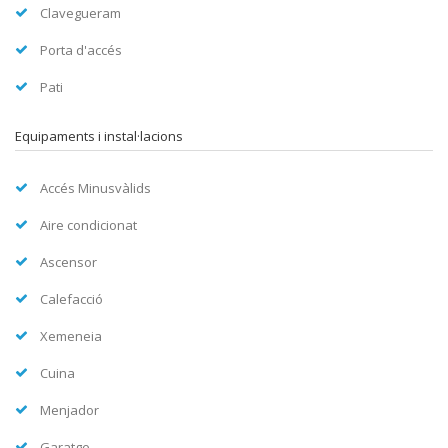
Clavegueram
Porta d'accés
Pati
Equipaments i instal·lacions
Accés Minusvàlids
Aire condicionat
Ascensor
Calefacció
Xemeneia
Cuina
Menjador
Garatge