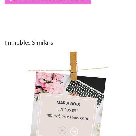
Immobles Similars
MARIA BOIX
676 095 831
mboix@pmespais.com