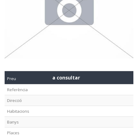
a consultar
Preu
Referència
Direcció
Habitacions
Banys
Places