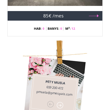
85€ /mes
HAB:
0
BANYS:
0
M²:
12
PETY MUELA
659 200 472
pmuela@pmespais.com