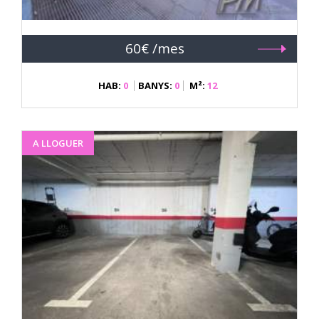
60€ /mes
HAB:
0
BANYS:
0
M²:
12
A LLOGUER