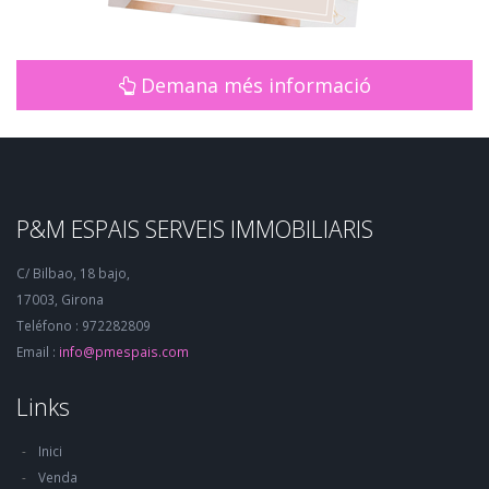
Demana més informació
P&M ESPAIS SERVEIS IMMOBILIARIS
C/ Bilbao, 18 bajo,
17003, Girona
Teléfono : 972282809
Email :
info@pmespais.com
Links
Inici
Venda