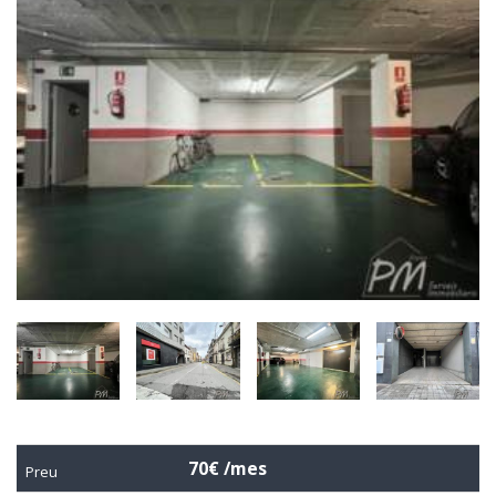
70€ /mes
Preu