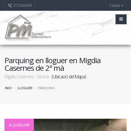
972282809
Català
Parquing en lloguer en Migdia
Casernes de 2ª mà
Migdia Casernes - Girona -
(Ubicació del Mapa)
INICI
LLOGUER
PÀRQUING
A LLOGUER