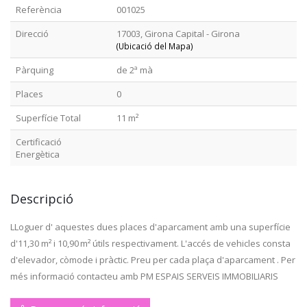
Referència
001025
Direcció
17003, Girona Capital - Girona
(Ubicació del Mapa)
Pàrquing
de 2ª mà
Places
0
Superfície Total
11 m²
Certificació
Energètica
Descripció
LLoguer d' aquestes dues places d'aparcament amb una superfície
d'11,30 m² i 10,90 m² útils respectivament. L'accés de vehicles consta
d'elevador, còmode i pràctic. Preu per cada plaça d'aparcament . Per
més informació contacteu amb PM ESPAIS SERVEIS IMMOBILIARIS