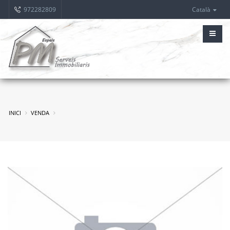
972282809
Català
INICI
VENDA