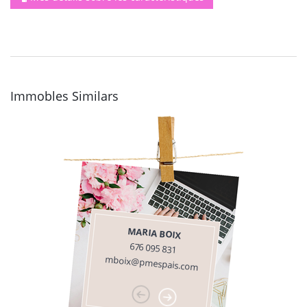
Immobles Similars
MARIA BOIX
676 095 831
mboix@pmespais.com