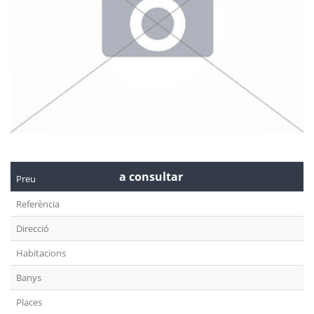
a consultar
Preu
Referència
Direcció
Habitacions
Banys
Places