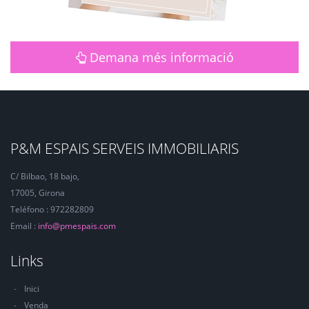
Demana més informació
P&M ESPAIS SERVEIS IMMOBILIARIS
C/ Bilbao, 18 bajo,
17005, Girona
Teléfono : 972282809
Email :
info@pmespais.com
Links
Inici
Venda