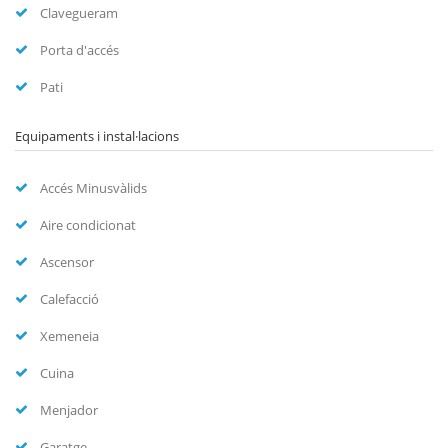
Clavegueram
Porta d'accés
Pati
Equipaments i instal·lacions
Accés Minusvàlids
Aire condicionat
Ascensor
Calefacció
Xemeneia
Cuina
Menjador
Garatge