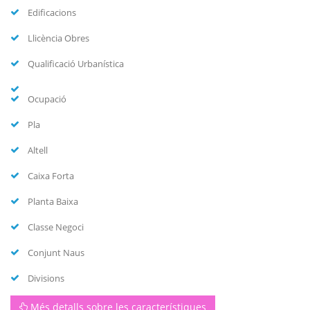
Edificacions
Llicència Obres
Qualificació Urbanística
Ocupació
Pla
Altell
Caixa Forta
Planta Baixa
Classe Negoci
Conjunt Naus
Divisions
Més detalls sobre les característiques