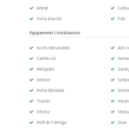
Arbrat
Cultiv
Porta d'accés
Pati
Equipaments i instal·lacions
Accés Minusvàlids
Aire 
Calefacció
Xeme
Menjador
Garat
Interior
Safar
Porta Blindada
Siste
Traster
Intran
Oficina
Vestu
Moll de Càrrega
Grua