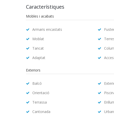
Característiques
Mobles i acabats
Armaris encastats
Fuster
Moblat
Terre
Tancat
Colum
Adaptat
Access
Exteriors
Balcó
Exteri
Orientació
Pisci
Terrassa
Enllu
Cantonada
Urban