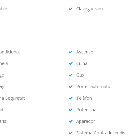
able
Clavegueram
condicionat
Ascensor
neia
Cuina
ge
Gas
eig
Porter automàtic
ma Seguretat
Telèfon
et
Potènciaa
aris
Aparador
Sistema Contra Incendis