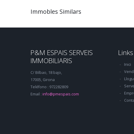
Immobles Similars
P&M ESPAIS SERVEIS
Links
IMMOBILIARIS
Inici
Vend
C/ Bilbao, 18 bajo,
Llogu
17005, Girona
Serve
Teléfono : 972282809
Empr
Email :
info@pmespais.com
Conta