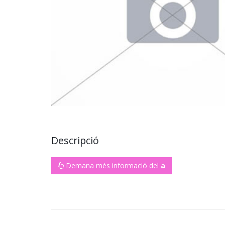
Descripció
Demana més informació del
a