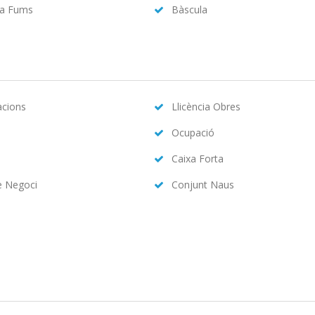
da Fums
Bàscula
acions
Llicència Obres
Ocupació
Caixa Forta
e Negoci
Conjunt Naus