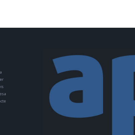
a
er
is
esa
cte