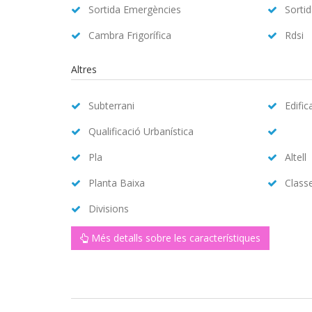
Sortida Emergències
Sorti
Cambra Frigorífica
Rdsi
Altres
Subterrani
Edific
Qualificació Urbanística
Pla
Altell
Planta Baixa
Class
Divisions
Més detalls sobre les característiques