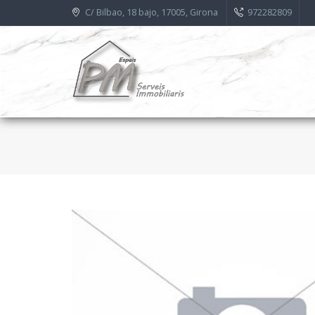
C/ Bilbao, 18 bajo, 17005, Girona
972282809