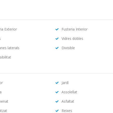
ia Exterior
Fusteria Interior
s
Vidres dobles
nes laterals
Divisible
ibilitat
or
Jardí
na
Assolellat
menat
Asfaltat
itzat
Reixes