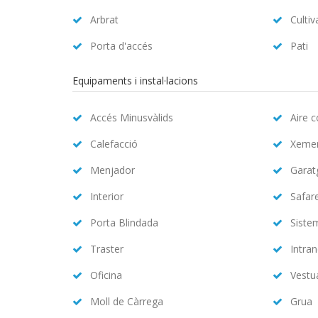
Arbrat
Cultiv
Porta d'accés
Pati
Equipaments i instal·lacions
Accés Minusvàlids
Aire 
Calefacció
Xeme
Menjador
Garat
Interior
Safar
Porta Blindada
Siste
Traster
Intran
Oficina
Vestu
Moll de Càrrega
Grua