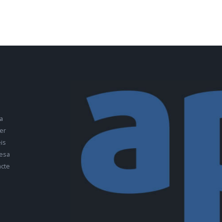
a
er
is
esa
cte