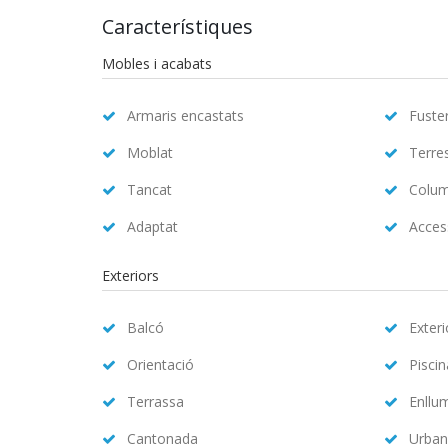
Característiques
Mobles i acabats
Armaris encastats
Fuster
Moblat
Terre
Tancat
Colum
Adaptat
Access
Exteriors
Balcó
Exteri
Orientació
Pisci
Terrassa
Enllu
Cantonada
Urban