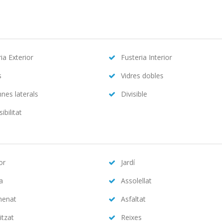
ia Exterior
Fusteria Interior
s
Vidres dobles
nes laterals
Divisible
ibilitat
or
Jardí
na
Assolellat
menat
Asfaltat
itzat
Reixes