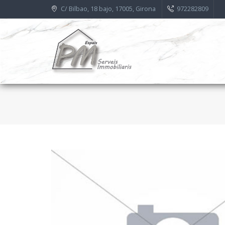
C/ Bilbao, 18 bajo, 17005, Girona
972282809