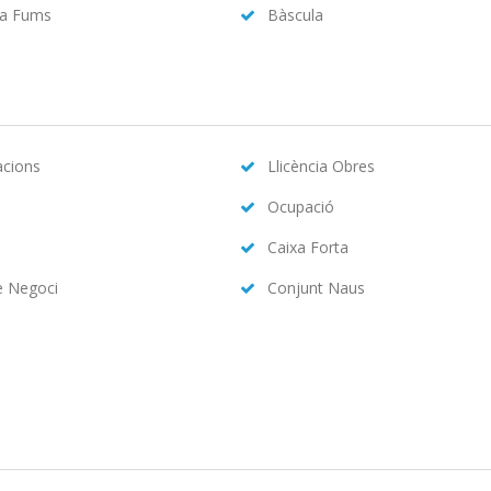
da Fums
Bàscula
acions
Llicència Obres
Ocupació
Caixa Forta
e Negoci
Conjunt Naus