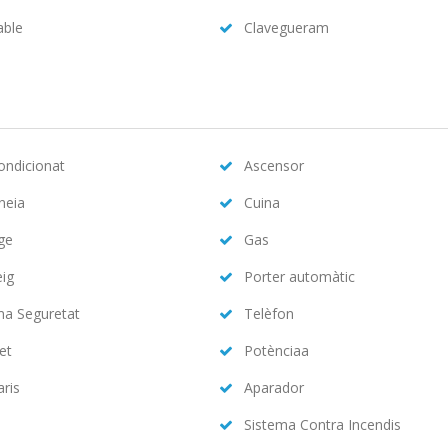
able
Clavegueram
condicionat
Ascensor
neia
Cuina
ge
Gas
eig
Porter automàtic
ma Seguretat
Telèfon
et
Potènciaa
aris
Aparador
Sistema Contra Incendis