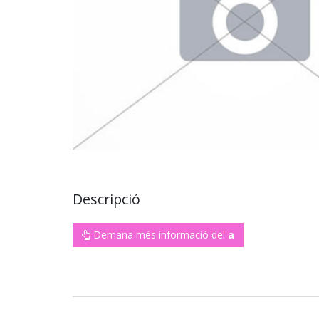
Descripció
Demana més informació del
a