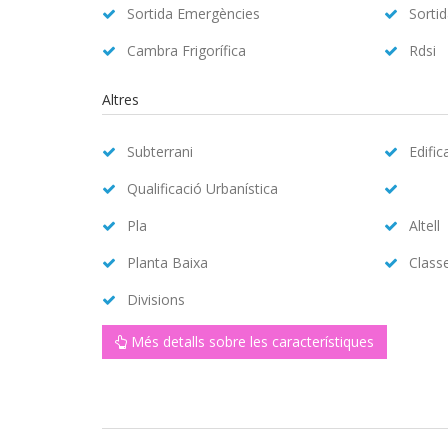
Sortida Emergències
Sorti
Cambra Frigorífica
Rdsi
Altres
Subterrani
Edific
Qualificació Urbanística
Pla
Altell
Planta Baixa
Class
Divisions
Més detalls sobre les característiques