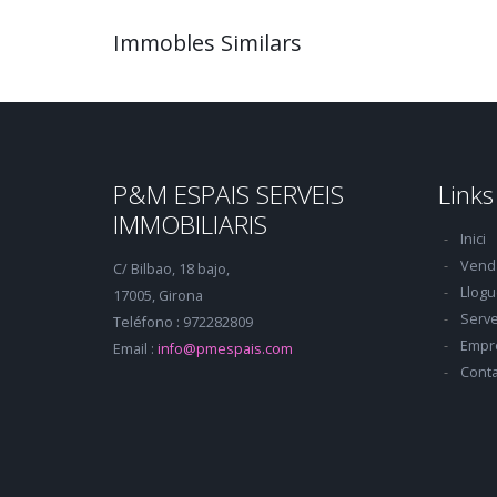
Immobles Similars
P&M ESPAIS SERVEIS
Links
IMMOBILIARIS
Inici
Vend
C/ Bilbao, 18 bajo,
Llogu
17005, Girona
Serve
Teléfono : 972282809
Empr
Email :
info@pmespais.com
Conta