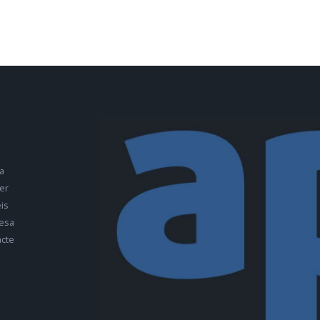
a
er
is
esa
cte