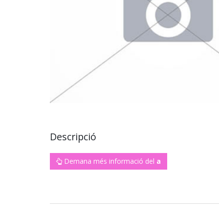
Descripció
Demana més informació del
a