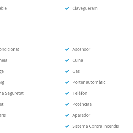
able
Clavegueram
condicionat
Ascensor
neia
Cuina
ge
Gas
eig
Porter automàtic
ma Seguretat
Telèfon
et
Potènciaa
aris
Aparador
Sistema Contra Incendis