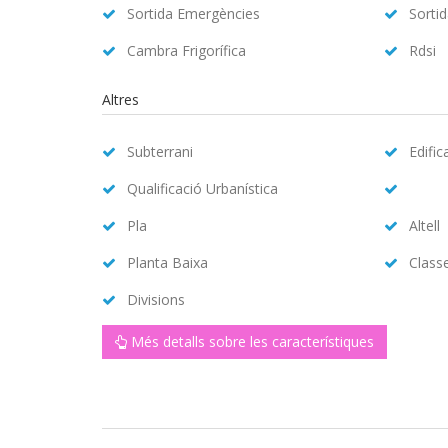
Sortida Emergències
Sorti
Cambra Frigorífica
Rdsi
Altres
Subterrani
Edific
Qualificació Urbanística
Pla
Altell
Planta Baixa
Class
Divisions
Més detalls sobre les característiques