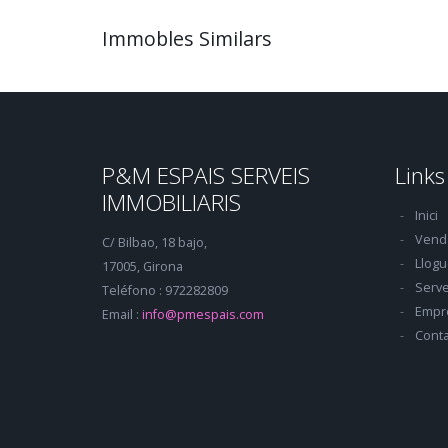
Immobles Similars
P&M ESPAIS SERVEIS
Links
IMMOBILIARIS
Inici
Vend
C/ Bilbao, 18 bajo,
Llogu
17005, Girona
Serve
Teléfono : 972282809
Empr
Email :
info@pmespais.com
Conta