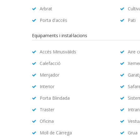
Arbrat
Cultiv
Porta d'accés
Pati
Equipaments i instal·lacions
Accés Minusvàlids
Aire 
Calefacció
Xeme
Menjador
Garat
Interior
Safar
Porta Blindada
Siste
Traster
Intran
Oficina
Vestu
Moll de Càrrega
Grua