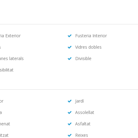
ia Exterior
Fusteria Interior
s
Vidres dobles
nes laterals
Divisible
ibilitat
or
Jardí
na
Assolellat
menat
Asfaltat
itzat
Reixes