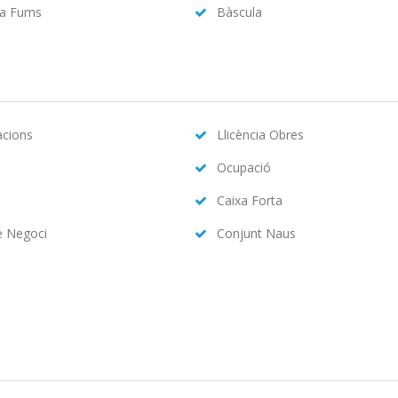
da Fums
Bàscula
acions
Llicència Obres
Ocupació
Caixa Forta
e Negoci
Conjunt Naus