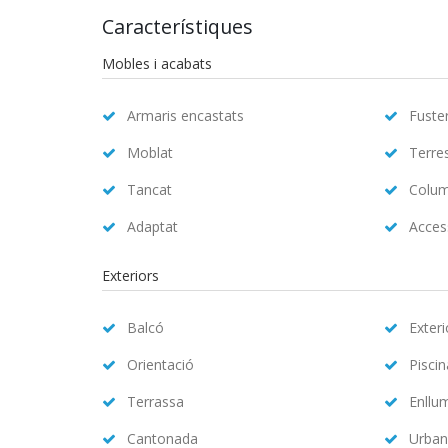
Característiques
Mobles i acabats
Armaris encastats
Fuster
Moblat
Terre
Tancat
Colum
Adaptat
Access
Exteriors
Balcó
Exteri
Orientació
Pisci
Terrassa
Enllu
Cantonada
Urban