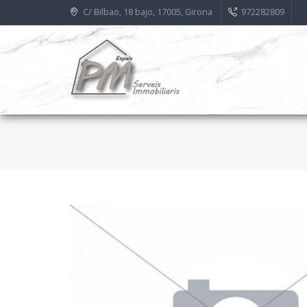
C/ Bilbao, 18 bajo, 17005, Girona
972282809