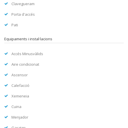
Clavegueram
Porta d'accés
Pati
Equipaments i instal·lacions
Accés Minusvàlids
Aire condicionat
Ascensor
Calefacció
Xemeneia
Cuina
Menjador
Garatge