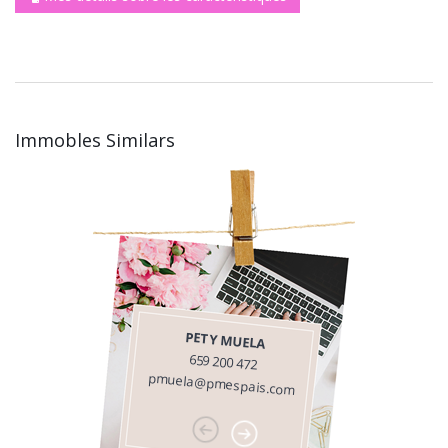
Immobles Similars
PETY MUELA
659 200 472
pmuela@pmespais.com