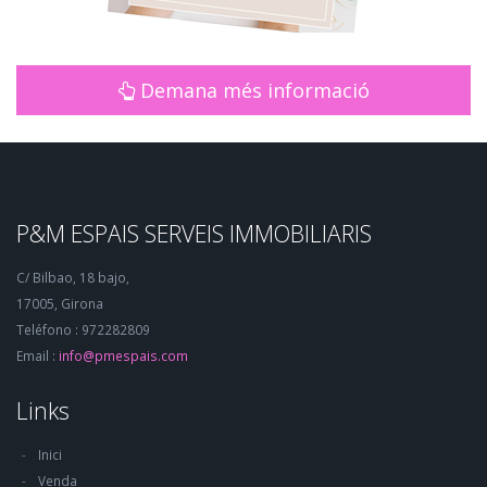
Demana més informació
P&M ESPAIS SERVEIS IMMOBILIARIS
C/ Bilbao, 18 bajo,
17005, Girona
Teléfono : 972282809
Email :
info@pmespais.com
Links
Inici
Venda