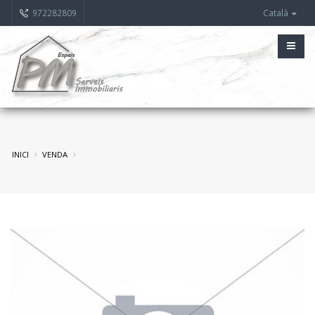
972282809
Català
INICI
VENDA