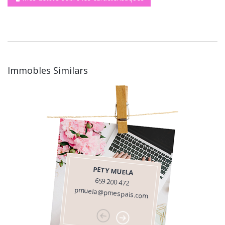
Immobles Similars
PETY MUELA
659 200 472
pmuela@pmespais.com