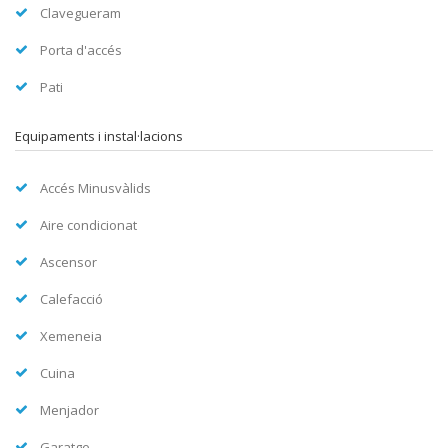
Clavegueram
Porta d'accés
Pati
Equipaments i instal·lacions
Accés Minusvàlids
Aire condicionat
Ascensor
Calefacció
Xemeneia
Cuina
Menjador
Garatge