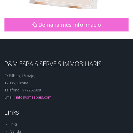
Demana més informació
P&M ESPAIS SERVEIS IMMOBILIARIS
C/ Bilbao, 18 bajo,
17005, Girona
Teléfono : 972282809
Email :
info@pmespais.com
Links
Inici
Venda