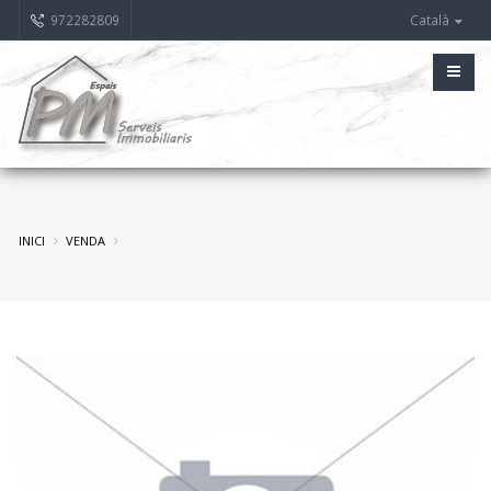
972282809
Català
INICI
VENDA