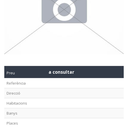
a consultar
Preu
Referència
Direcció
Habitacions
Banys
Places