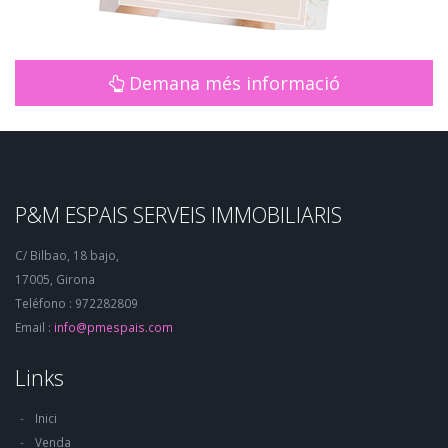
Demana més informació
P&M ESPAIS SERVEIS IMMOBILIARIS
C/ Bilbao, 18 bajo,
17005, Girona
Teléfono : 972282809
Email :
info@pmespais.com
Links
Inici
Venda