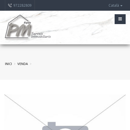
972282809
Català
INICI
VENDA