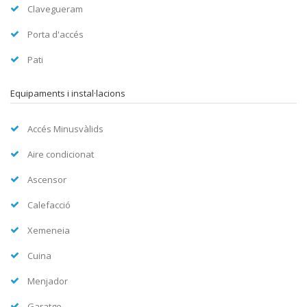
Clavegueram
Porta d'accés
Pati
Equipaments i instal·lacions
Accés Minusvàlids
Aire condicionat
Ascensor
Calefacció
Xemeneia
Cuina
Menjador
Garatge