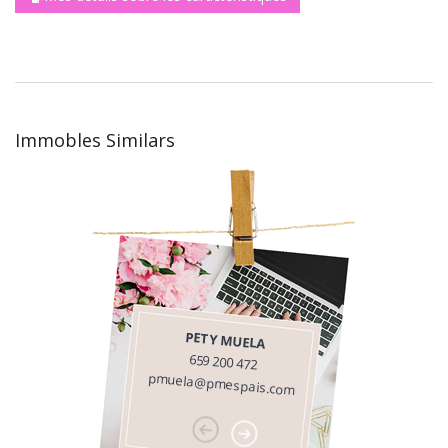
Immobles Similars
PETY MUELA
659 200 472
pmuela@pmespais.com