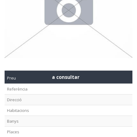
a consultar
Preu
Referència
Direcció
Habitacions
Banys
Places