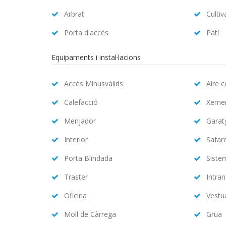
Arbrat
Cultiv
Porta d'accés
Pati
Equipaments i instal·lacions
Accés Minusvàlids
Aire 
Calefacció
Xeme
Menjador
Garat
Interior
Safar
Porta Blindada
Siste
Traster
Intran
Oficina
Vestu
Moll de Càrrega
Grua