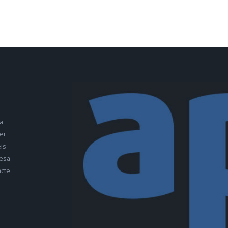
a
er
is
esa
cte