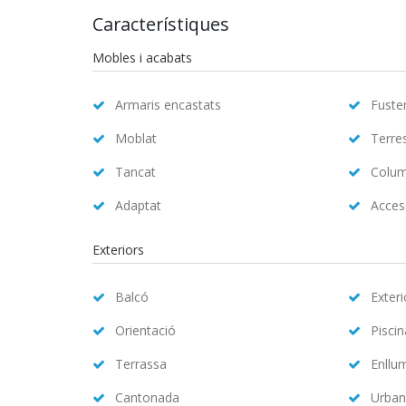
Característiques
Mobles i acabats
Armaris encastats
Fuster
Moblat
Terre
Tancat
Colum
Adaptat
Access
Exteriors
Balcó
Exteri
Orientació
Pisci
Terrassa
Enllu
Cantonada
Urban