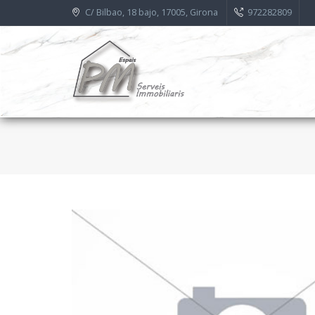
C/ Bilbao, 18 bajo, 17005, Girona
972282809