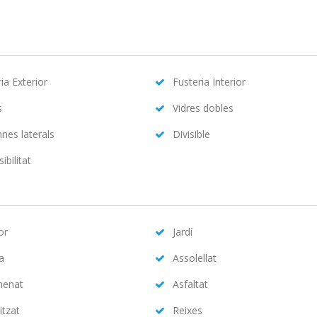
ia Exterior
Fusteria Interior
s
Vidres dobles
nes laterals
Divisible
ibilitat
or
Jardí
na
Assolellat
menat
Asfaltat
itzat
Reixes