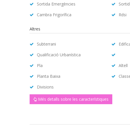
Sortida Emergències
Sorti
Cambra Frigorífica
Rdsi
Altres
Subterrani
Edific
Qualificació Urbanística
Pla
Altell
Planta Baixa
Class
Divisions
Més detalls sobre les característiques