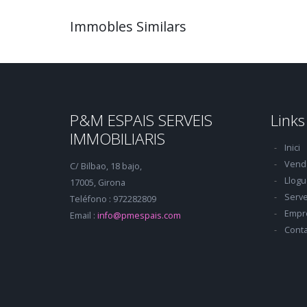
Immobles Similars
P&M ESPAIS SERVEIS
Links
IMMOBILIARIS
Inici
Vend
C/ Bilbao, 18 bajo,
Llogu
17005, Girona
Serve
Teléfono : 972282809
Empr
Email :
info@pmespais.com
Conta