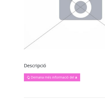
Descripció
Demana més informació del
a