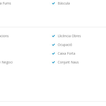
da Fums
Bàscula
acions
Llicència Obres
Ocupació
Caixa Forta
e Negoci
Conjunt Naus