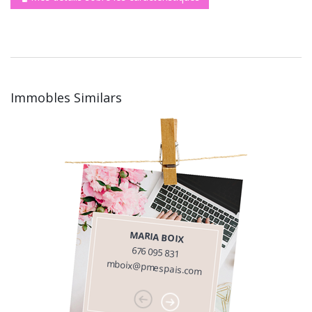
Immobles Similars
MARIA BOIX
676 095 831
mboix@pmespais.com