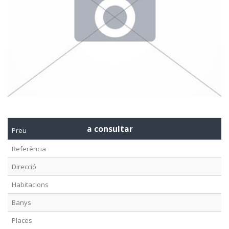
a consultar
Preu
Referència
Direcció
Habitacions
Banys
Places