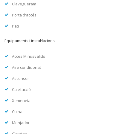
Clavegueram
Porta d'accés
Pati
Equipaments i instal·lacions
Accés Minusvàlids
Aire condicionat
Ascensor
Calefacció
Xemeneia
Cuina
Menjador
Garatge