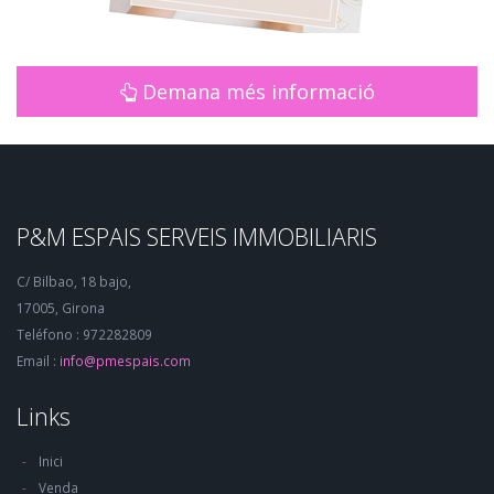
Demana més informació
P&M ESPAIS SERVEIS IMMOBILIARIS
C/ Bilbao, 18 bajo,
17005, Girona
Teléfono : 972282809
Email :
info@pmespais.com
Links
Inici
Venda