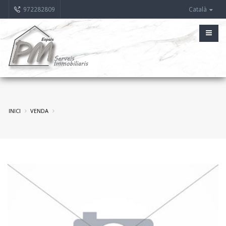
972282809
Català
INICI
VENDA