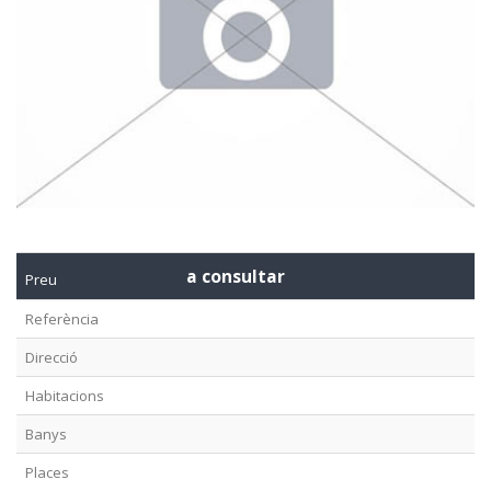
a consultar
Preu
Referència
Direcció
Habitacions
Banys
Places