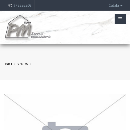
972282809
Català
INICI
VENDA