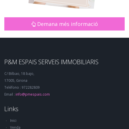
Demana més informació
P&M ESPAIS SERVEIS IMMOBILIARIS
C/ Bilbao, 18 bajo,
17005, Girona
Teléfono : 972282809
Email :
info@pmespais.com
Links
Inici
Venda