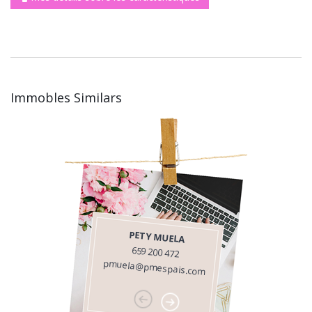
Immobles Similars
PETY MUELA
659 200 472
pmuela@pmespais.com