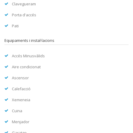
Clavegueram
Porta d'accés
Pati
Equipaments i instal·lacions
Accés Minusvàlids
Aire condicionat
Ascensor
Calefacció
Xemeneia
Cuina
Menjador
Garatge