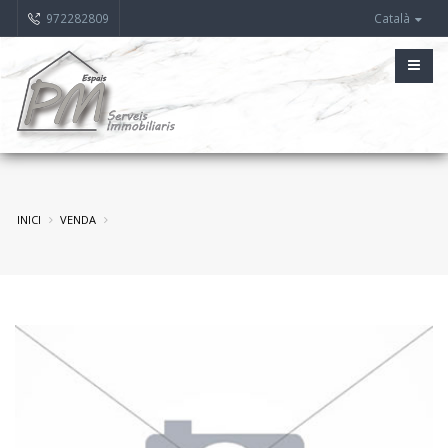
972282809
Català
INICI
VENDA