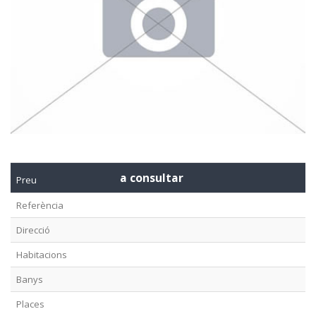
a consultar
Preu
Referència
Direcció
Habitacions
Banys
Places