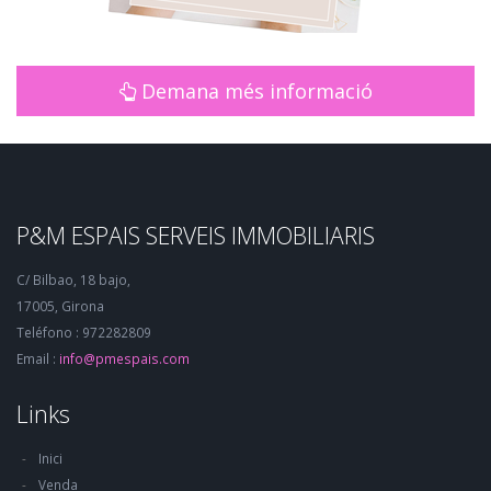
Demana més informació
P&M ESPAIS SERVEIS IMMOBILIARIS
C/ Bilbao, 18 bajo,
17005, Girona
Teléfono : 972282809
Email :
info@pmespais.com
Links
Inici
Venda