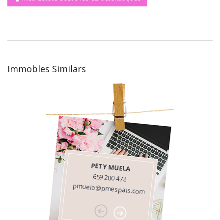
Immobles Similars
PETY MUELA
659 200 472
pmuela@pmespais.com