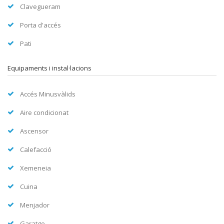
Clavegueram
Porta d'accés
Pati
Equipaments i instal·lacions
Accés Minusvàlids
Aire condicionat
Ascensor
Calefacció
Xemeneia
Cuina
Menjador
Garatge