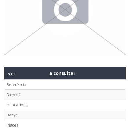
a consultar
Preu
Referència
Direcció
Habitacions
Banys
Places