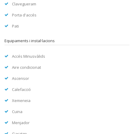
Clavegueram
Porta d'accés
Pati
Equipaments i instal·lacions
Accés Minusvàlids
Aire condicionat
Ascensor
Calefacció
Xemeneia
Cuina
Menjador
Garatge