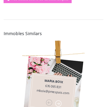
Immobles Similars
MARIA BOIX
676 095 831
mboix@pmespais.com