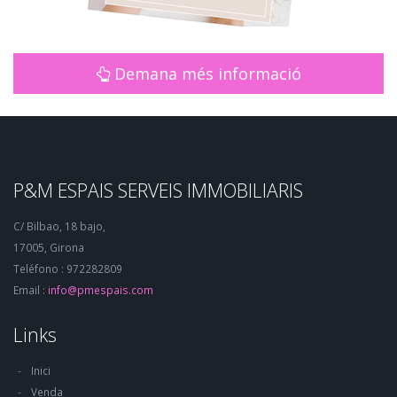
Demana més informació
P&M ESPAIS SERVEIS IMMOBILIARIS
C/ Bilbao, 18 bajo,
17005, Girona
Teléfono : 972282809
Email :
info@pmespais.com
Links
Inici
Venda