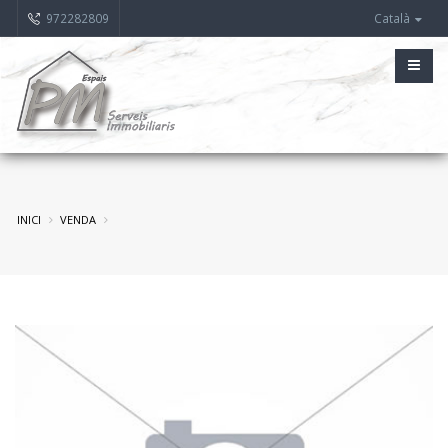
972282809
Català
INICI
VENDA