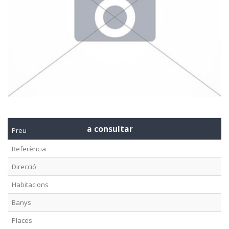
a consultar
Preu
Referència
Direcció
Habitacions
Banys
Places