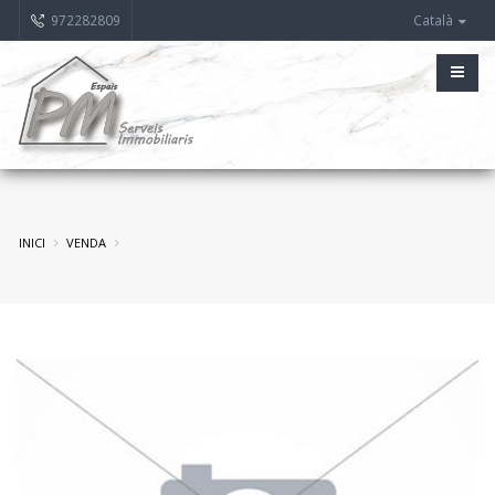
972282809
Català
INICI
VENDA