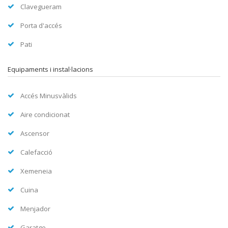
Clavegueram
Porta d'accés
Pati
Equipaments i instal·lacions
Accés Minusvàlids
Aire condicionat
Ascensor
Calefacció
Xemeneia
Cuina
Menjador
Garatge