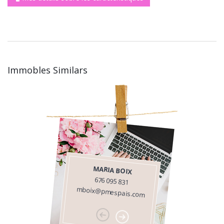
Immobles Similars
MARIA BOIX
676 095 831
mboix@pmespais.com