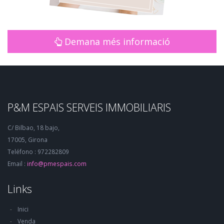
Demana més informació
P&M ESPAIS SERVEIS IMMOBILIARIS
C/ Bilbao, 18 bajo,
17005, Girona
Teléfono : 972282809
Email :
info@pmespais.com
Links
Inici
Venda