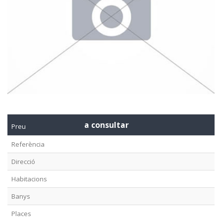
a consultar
Preu
Referència
Direcció
Habitacions
Banys
Places