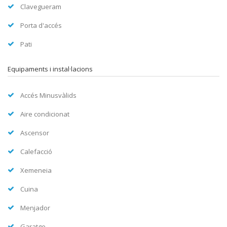
Clavegueram
Porta d'accés
Pati
Equipaments i instal·lacions
Accés Minusvàlids
Aire condicionat
Ascensor
Calefacció
Xemeneia
Cuina
Menjador
Garatge