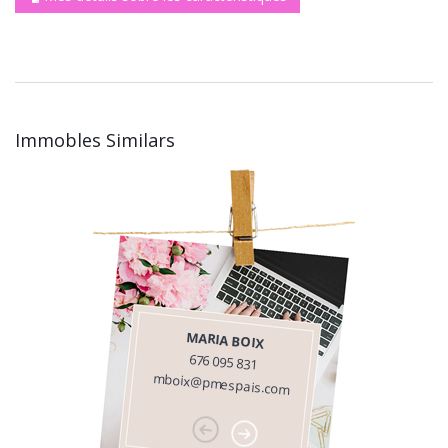
Immobles Similars
MARIA BOIX
676 095 831
mboix@pmespais.com