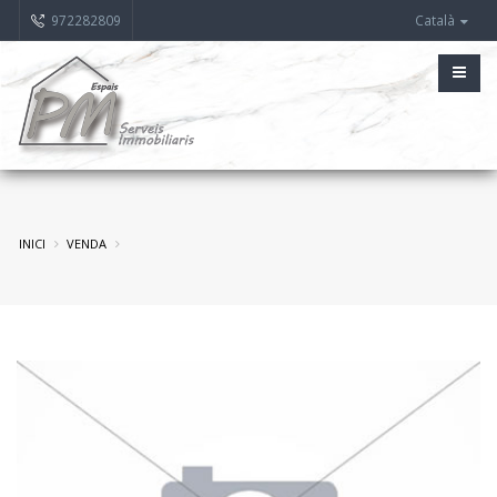
972282809
Català
INICI
VENDA