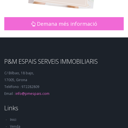
Demana més informació
P&M ESPAIS SERVEIS IMMOBILIARIS
C/ Bilbao, 18 bajo,
17005, Girona
Teléfono : 972282809
Email :
info@pmespais.com
Links
Inici
Venda