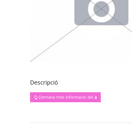
Descripció
Demana més informació del
a