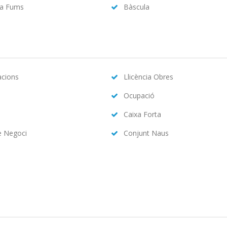
da Fums
Bàscula
acions
Llicència Obres
Ocupació
Caixa Forta
e Negoci
Conjunt Naus