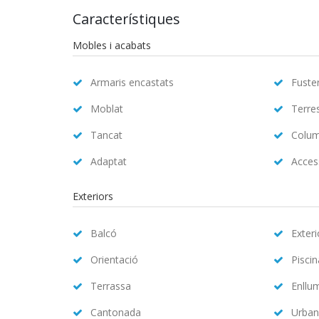
Característiques
Mobles i acabats
Armaris encastats
Fuster
Moblat
Terre
Tancat
Colum
Adaptat
Access
Exteriors
Balcó
Exteri
Orientació
Pisci
Terrassa
Enllu
Cantonada
Urban