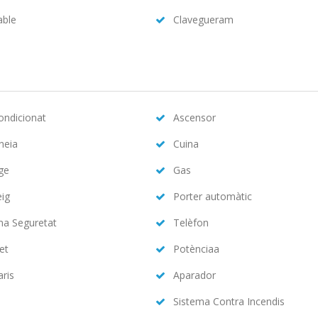
able
Clavegueram
condicionat
Ascensor
neia
Cuina
ge
Gas
eig
Porter automàtic
ma Seguretat
Telèfon
et
Potènciaa
aris
Aparador
Sistema Contra Incendis