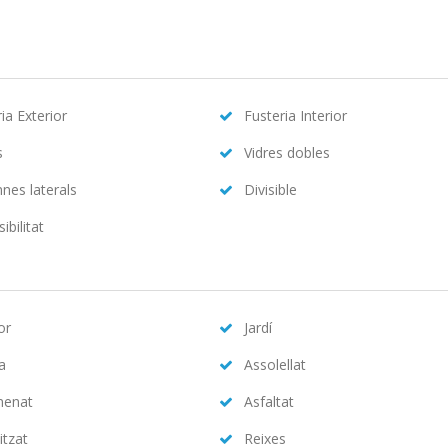
ia Exterior
Fusteria Interior
s
Vidres dobles
nes laterals
Divisible
ibilitat
or
Jardí
na
Assolellat
menat
Asfaltat
itzat
Reixes