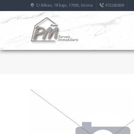
C/ Bilbao, 18 bajo, 17005, Girona
972282809