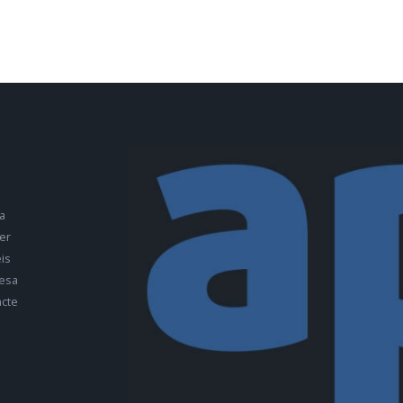
a
er
is
esa
cte