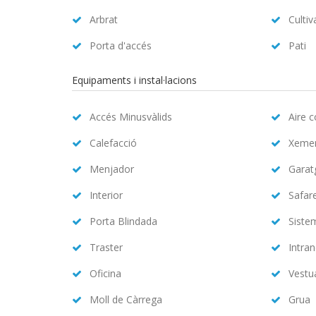
Arbrat
Cultiv
Porta d'accés
Pati
Equipaments i instal·lacions
Accés Minusvàlids
Aire 
Calefacció
Xeme
Menjador
Garat
Interior
Safar
Porta Blindada
Siste
Traster
Intran
Oficina
Vestu
Moll de Càrrega
Grua