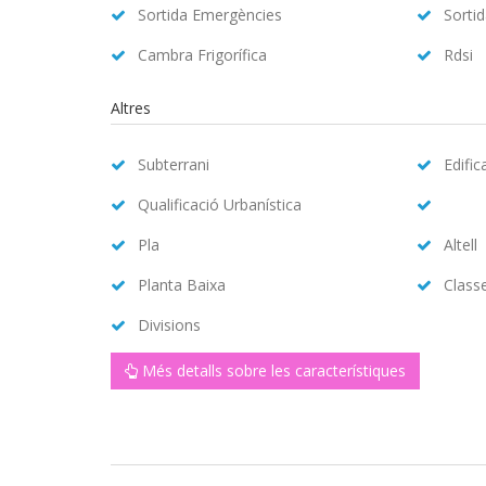
Sortida Emergències
Sorti
Cambra Frigorífica
Rdsi
Altres
Subterrani
Edific
Qualificació Urbanística
Pla
Altell
Planta Baixa
Class
Divisions
Més detalls sobre les característiques