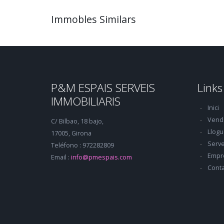
Immobles Similars
P&M ESPAIS SERVEIS
Links
IMMOBILIARIS
Inici
Vend
C/ Bilbao, 18 bajo,
Llogu
17005, Girona
Serve
Teléfono : 972282809
Empr
Email :
info@pmespais.com
Conta